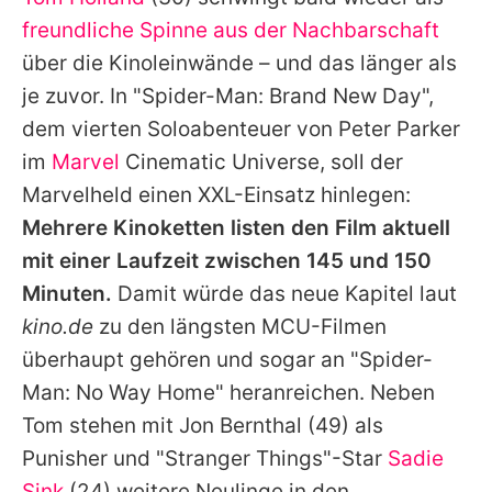
Alle Themen auf Promiflash
freundliche Spinne aus der Nachbarschaft
Jobs
über die Kinoleinwände – und das länger als
je zuvor. In "Spider-Man: Brand New Day",
App runterladen
dem vierten Soloabenteuer von Peter Parker
Team
im
Marvel
Cinematic Universe, soll der
Marvelheld einen XXL-Einsatz hinlegen:
Redaktionelle Richtlinien
Mehrere Kinoketten listen den Film aktuell
Impressum
mit einer Laufzeit zwischen 145 und 150
Minuten.
Damit würde das neue Kapitel laut
Datenschutzerklärung
kino.de
zu den längsten MCU-Filmen
Nutzungsbedingungen
überhaupt gehören und sogar an "Spider-
Utiq verwalten
Man: No Way Home" heranreichen. Neben
Tom stehen mit
Jon Bernthal
(49) als
Punisher und "Stranger Things"-Star
Sadie
Sink
(24) weitere Neulinge in den