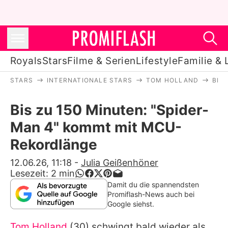
Royals
Stars
Filme & Serien
Lifestyle
Familie & 
STARS
INTERNATIONALE STARS
TOM HOLLAND
BIS
Royals
Bis zu 150 Minuten: "Spider-
Stars
Man 4" kommt mit MCU-
Filme & Serien
Rekordlänge
Lifestyle
12.06.26, 11:18
-
Julia Geißenhöner
Lesezeit:
2
min
Familie & Liebe
Damit du die spannendsten
Promiflash-News auch bei
Promiflash Exklusiv
Google siehst.
Tom Holland
(30) schwingt bald wieder als