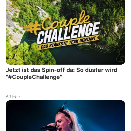
Jetzt ist das Spin-off da: So düster wird
"#CoupleChallenge"
Artikel
-