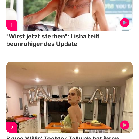
1
"Wirst jetzt sterben": Lisha teilt
beunruhigendes Update
2
Bruce Willis' Tochter Tallulah hat ihren