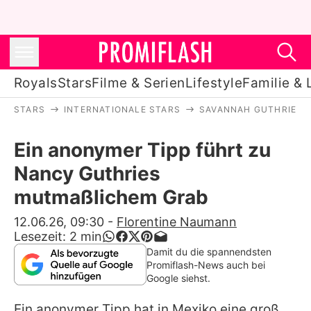
Royals
Stars
Filme & Serien
Lifestyle
Familie & 
STARS
INTERNATIONALE STARS
SAVANNAH GUTHRIE
Royals
Ein anonymer Tipp führt zu
Stars
Nancy Guthries
Filme & Serien
mutmaßlichem Grab
Lifestyle
12.06.26, 09:30
-
Florentine Naumann
Lesezeit:
2
min
Familie & Liebe
Damit du die spannendsten
Promiflash-News auch bei
Promiflash Exklusiv
Google siehst.
Ein anonymer Tipp hat in Mexiko eine groß