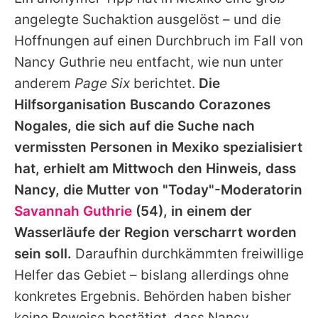
Alle Themen auf Promiflash
angelegte Suchaktion ausgelöst – und die
Jobs
Hoffnungen auf einen Durchbruch im Fall von
Nancy Guthrie neu entfacht, wie nun unter
App runterladen
anderem
Page Six
berichtet.
Die
Team
Hilfsorganisation Buscando Corazones
Nogales, die sich auf die Suche nach
Redaktionelle Richtlinien
vermissten Personen in Mexiko spezialisiert
Impressum
hat, erhielt am Mittwoch den Hinweis, dass
Nancy, die Mutter von "Today"-Moderatorin
Datenschutzerklärung
Savannah Guthrie
(54), in einem der
Nutzungsbedingungen
Wasserläufe der Region verscharrt worden
Utiq verwalten
sein soll.
Daraufhin durchkämmten freiwillige
Helfer das Gebiet – bislang allerdings ohne
konkretes Ergebnis. Behörden haben bisher
keine Beweise bestätigt, dass Nancy