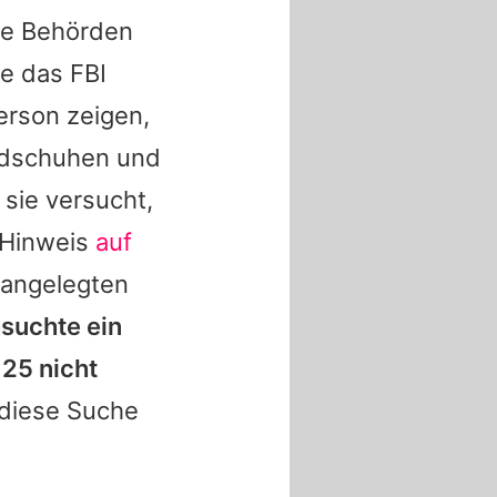
Die Behörden
te das FBI
erson zeigen,
andschuhen und
 sie versucht,
 Hinweis
auf
 angelegten
suchte ein
 25 nicht
diese Suche