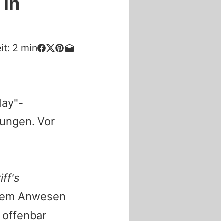
 in
it:
2
min
day"-
lungen. Vor
ff's
 dem Anwesen
r offenbar