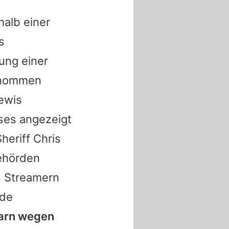
halb einer
s
ung einer
genommen
ewis
ses angezeigt
heriff Chris
Behörden
n Streamern
nde
barn wegen