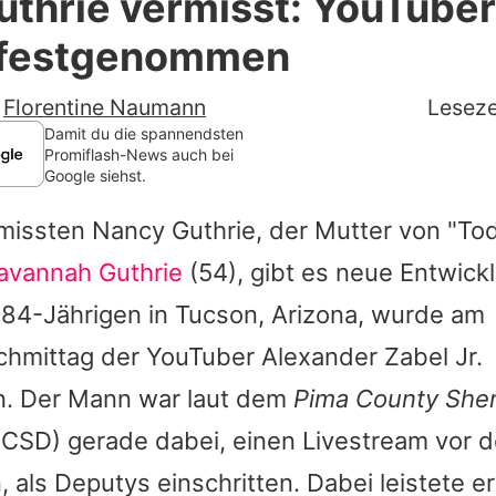
thrie vermisst: YouTuber
Filme & Serien
 festgenommen
Lifestyle
-
Florentine Naumann
Leseze
Familie & Liebe
Damit du die spannendsten
Promiflash-News auch bei
Google siehst.
Promiflash Exklusiv
rmissten Nancy Guthrie, der Mutter von "To
Alle Themen auf Promiflash
avannah Guthrie
(54), gibt es neue Entwick
Jobs
84-Jährigen in Tucson, Arizona, wurde am
App runterladen
hmittag der YouTuber Alexander Zabel Jr.
Team
. Der Mann war laut dem
Pima County Sheri
CSD) gerade dabei, einen Livestream vor
Redaktionelle Richtlinien
 als Deputys einschritten. Dabei leistete e
Impressum