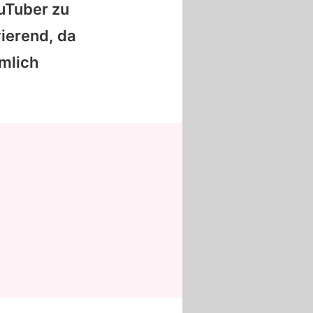
ouTuber zu
ierend, da
emlich