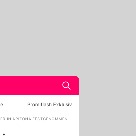
be
Promiflash Exklusiv
BER IN ARIZONA FESTGENOMMEN