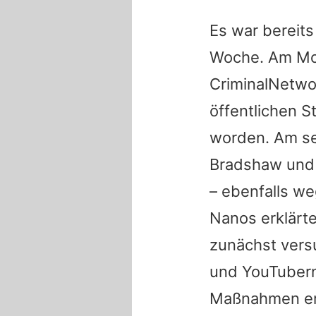
Es war bereits
Woche. Am Mon
CriminalNetwo
öffentlichen 
worden. Am se
Bradshaw und 
– ebenfalls we
Nanos erklär
zunächst vers
und YouTubern
Maßnahmen er