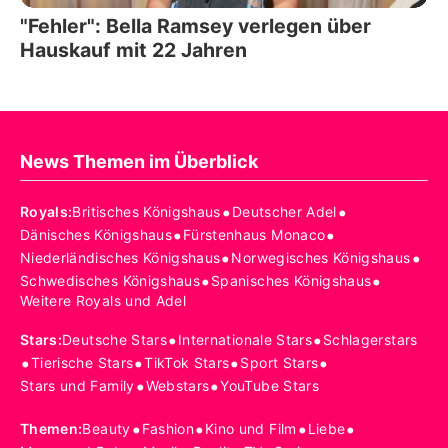
"Fehler": Bella Ramsey verlegen über
Hauskauf mit 22 Jahren
News Themen im Überblick
•
•
Royals
:
Britisches Königshaus
Deutscher Adel
•
•
Dänisches Königshaus
Fürstenhaus Monaco
•
•
Niederländisches Königshaus
Norwegisches Königshaus
•
•
Schwedisches Königshaus
Spanisches Königshaus
Weitere Royals und Adel
•
•
Stars
:
Deutsche Stars
Internationale Stars
Schlagerstars
•
•
•
•
Tierische Stars
TikTok Stars
Sport Stars
•
•
Stars und Family
Webstars
YouTube Stars
•
•
•
•
Themen
:
Beauty
Fashion
Kino und Film
Liebe