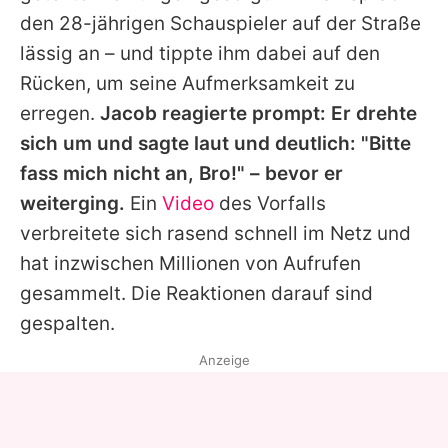
Alle Themen auf Promiflash
den 28-jährigen Schauspieler auf der Straße
lässig an – und tippte ihm dabei auf den
Jobs
Rücken, um seine Aufmerksamkeit zu
App runterladen
erregen.
Jacob
reagierte prompt: Er drehte
Team
sich um und sagte laut und deutlich: "Bitte
fass mich nicht an, Bro!" – bevor er
Redaktionelle Richtlinien
weiterging.
Ein
Video
des Vorfalls
Impressum
verbreitete sich rasend schnell im Netz und
hat inzwischen Millionen von Aufrufen
Datenschutzerklärung
gesammelt. Die Reaktionen darauf sind
Nutzungsbedingungen
gespalten.
Utiq verwalten
Anzeige