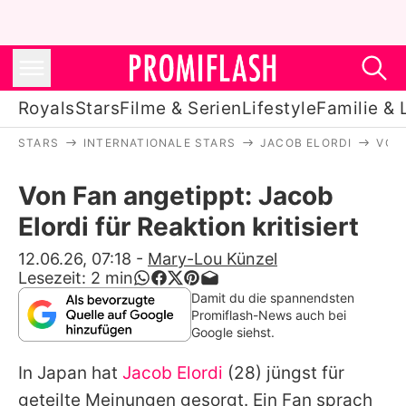
Royals
Stars
Filme & Serien
Lifestyle
Familie & 
STARS
INTERNATIONALE STARS
JACOB ELORDI
VON 
Royals
Von Fan angetippt: Jacob
Stars
Elordi für Reaktion kritisiert
Filme & Serien
12.06.26, 07:18
-
Mary-Lou Künzel
Lesezeit:
2
min
Lifestyle
Damit du die spannendsten
Promiflash-News auch bei
Familie & Liebe
Google siehst.
Promiflash Exklusiv
In Japan hat
Jacob Elordi
(28) jüngst für
geteilte Meinungen gesorgt. Ein Fan sprach