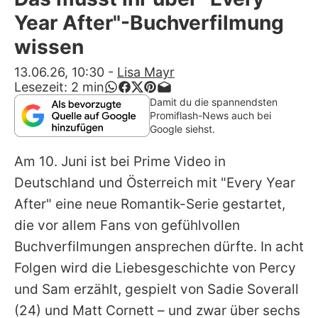
Alle Themen auf Promiflash
Year After"-Buchverfilmung
Jobs
wissen
App runterladen
13.06.26, 10:30
-
Lisa Mayr
Lesezeit:
2
min
Team
Damit du die spannendsten
Promiflash-News auch bei
Redaktionelle Richtlinien
Google siehst.
Am 10. Juni ist bei Prime Video in
Impressum
Deutschland und Österreich mit "Every Year
Datenschutzerklärung
After" eine neue Romantik-Serie gestartet,
Nutzungsbedingungen
die vor allem Fans von gefühlvollen
Buchverfilmungen ansprechen dürfte. In acht
Utiq verwalten
Folgen wird die Liebesgeschichte von Percy
und Sam erzählt, gespielt von
Sadie Soverall
(24) und Matt Cornett – und zwar über sechs