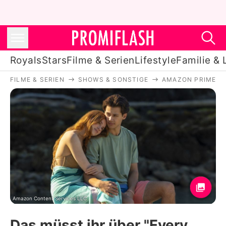
Royals
Stars
Filme & Serien
Lifestyle
Familie & 
FILME & SERIEN
SHOWS & SONSTIGE
AMAZON PRIME V
Royals
Stars
Filme & Serien
Lifestyle
Familie & Liebe
Promiflash Exklusiv
Amazon Content Services LLC
Das müsst ihr über "Every