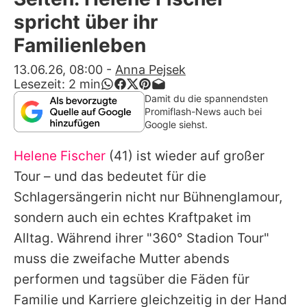
Alle Themen auf Promiflash
spricht über ihr
Jobs
Familienleben
App runterladen
13.06.26, 08:00
-
Anna Pejsek
Lesezeit:
2
min
Team
Damit du die spannendsten
Promiflash-News auch bei
Redaktionelle Richtlinien
Google siehst.
Helene Fischer
(41) ist wieder auf großer
Impressum
Tour – und das bedeutet für die
Datenschutzerklärung
Schlagersängerin nicht nur Bühnenglamour,
Nutzungsbedingungen
sondern auch ein echtes Kraftpaket im
Alltag. Während ihrer "360° Stadion Tour"
Utiq verwalten
muss die zweifache Mutter abends
performen und tagsüber die Fäden für
Familie und Karriere gleichzeitig in der Hand