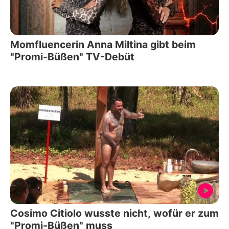
Momfluencerin Anna Miltina gibt beim
"Promi-Büßen" TV-Debüt
Cosimo Citiolo wusste nicht, wofür er zum
"Promi-Büßen" muss