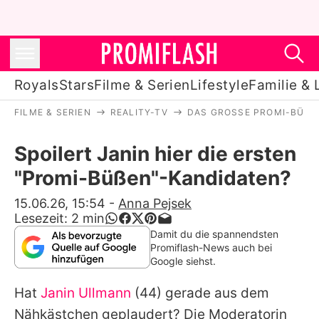
Royals
Stars
Filme & Serien
Lifestyle
Familie & 
FILME & SERIEN
REALITY-TV
DAS GROSSE PROMI-BÜSSEN
Royals
Spoilert Janin hier die ersten
Stars
"Promi-Büßen"-Kandidaten?
Filme & Serien
15.06.26, 15:54
-
Anna Pejsek
Lesezeit:
2
min
Lifestyle
Damit du die spannendsten
Promiflash-News auch bei
Familie & Liebe
Google siehst.
Promiflash Exklusiv
Hat
Janin Ullmann
(44) gerade aus dem
Nähkästchen geplaudert? Die Moderatorin