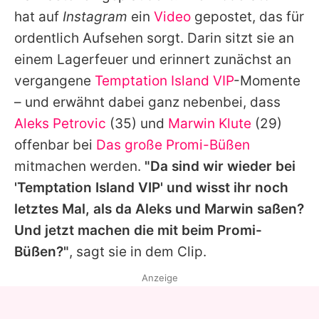
Alle Themen auf Promiflash
hat auf
Instagram
ein
Video
gepostet, das für
ordentlich Aufsehen sorgt. Darin sitzt sie an
Jobs
einem Lagerfeuer und erinnert zunächst an
App runterladen
vergangene
Temptation Island VIP
-Momente
Team
– und erwähnt dabei ganz nebenbei, dass
Aleks Petrovic
(35) und
Marwin Klute
(29)
Redaktionelle Richtlinien
offenbar bei
Das große Promi-Büßen
Impressum
mitmachen werden.
"Da sind wir wieder bei
'
Temptation Island VIP
' und wisst ihr noch
Datenschutzerklärung
letztes Mal, als da Aleks und
Marwin
saßen?
Nutzungsbedingungen
Und jetzt machen die mit beim Promi-
Büßen?"
, sagt sie in dem Clip.
Utiq verwalten
Anzeige