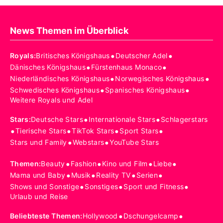
News Themen im Überblick
•
•
Royals
:
Britisches Königshaus
Deutscher Adel
•
•
Dänisches Königshaus
Fürstenhaus Monaco
•
•
Niederländisches Königshaus
Norwegisches Königshaus
•
•
Schwedisches Königshaus
Spanisches Königshaus
Weitere Royals und Adel
•
•
Stars
:
Deutsche Stars
Internationale Stars
Schlagerstars
•
•
•
•
Tierische Stars
TikTok Stars
Sport Stars
•
•
Stars und Family
Webstars
YouTube Stars
•
•
•
•
Themen
:
Beauty
Fashion
Kino und Film
Liebe
•
•
•
•
Mama und Baby
Musik
Reality TV
Serien
•
•
•
Shows und Sonstige
Sonstiges
Sport und Fitness
Urlaub und Reise
•
•
Beliebteste Themen
:
Hollywood
Dschungelcamp