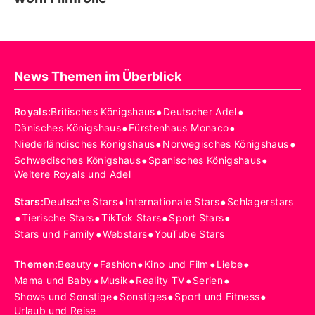
News Themen im Überblick
•
•
Royals
:
Britisches Königshaus
Deutscher Adel
•
•
Dänisches Königshaus
Fürstenhaus Monaco
•
•
Niederländisches Königshaus
Norwegisches Königshaus
•
•
Schwedisches Königshaus
Spanisches Königshaus
Weitere Royals und Adel
•
•
Stars
:
Deutsche Stars
Internationale Stars
Schlagerstars
•
•
•
•
Tierische Stars
TikTok Stars
Sport Stars
•
•
Stars und Family
Webstars
YouTube Stars
•
•
•
•
Themen
:
Beauty
Fashion
Kino und Film
Liebe
•
•
•
•
Mama und Baby
Musik
Reality TV
Serien
•
•
•
Shows und Sonstige
Sonstiges
Sport und Fitness
Urlaub und Reise