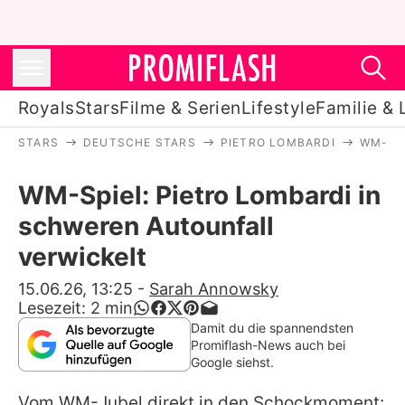
Royals
Stars
Filme & Serien
Lifestyle
Familie & 
STARS
DEUTSCHE STARS
PIETRO LOMBARDI
WM-SP
Royals
WM-Spiel: Pietro Lombardi in
Stars
schweren Autounfall
Filme & Serien
verwickelt
Lifestyle
15.06.26, 13:25
-
Sarah Annowsky
Lesezeit:
2
min
Familie & Liebe
Damit du die spannendsten
Promiflash-News auch bei
Promiflash Exklusiv
Google siehst.
Vom WM-Jubel direkt in den Schockmoment: