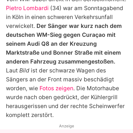
Alle Themen auf Promiflash
Pietro Lombardi
(34) war am Sonntagabend
Jobs
in Köln in einen schweren Verkehrsunfall
verwickelt.
Der Sänger war kurz nach dem
App runterladen
deutschen WM-Sieg gegen Curaçao mit
Team
seinem Audi Q8 an der Kreuzung
Marktstraße und Bonner Straße mit einem
Redaktionelle Richtlinien
anderen Fahrzeug zusammengestoßen.
Impressum
Laut
Bild
ist der schwarze Wagen des
Sängers an der Front massiv beschädigt
Datenschutzerklärung
worden, wie
Fotos zeigen
. Die Motorhaube
Nutzungsbedingungen
wurde nach oben gedrückt, der Kühlergrill
Utiq verwalten
herausgerissen und der rechte Scheinwerfer
komplett zerstört.
Anzeige