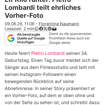
Alle Themen auf Promiflash
Lombardi teilt ehrliches
Jobs
Vorher-Foto
App runterladen
09.06.26, 11:06
-
Florentine Naumann
Lesezeit:
2
min
Team
Damit du die spannendsten
Promiflash-News auch bei
Redaktionelle Richtlinien
Google siehst.
Heute feiert
Pietro Lombardi
seinen 34.
Impressum
Geburtstag. Einen Tag zuvor meldet sich der
Datenschutzerklärung
Sänger aus dem Fitnessstudio und teilt mit
Nutzungsbedingungen
seinen
Instagram
-Followern einen
bewegenden Rückblick auf seine
Utiq verwalten
Abnehmreise. In seiner Story präsentiert er
ein Vorher-Foto, auf dem er oben ohne und
von der Seite zu sehen ist, und schreibt dazu: