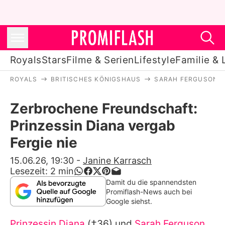
Royals
Stars
Filme & Serien
Lifestyle
Familie & 
ROYALS
BRITISCHES KÖNIGSHAUS
SARAH FERGUSON
Royals
Zerbrochene Freundschaft:
Stars
Prinzessin Diana vergab
Filme & Serien
Fergie nie
Lifestyle
15.06.26, 19:30
-
Janine Karrasch
Lesezeit:
2
min
Familie & Liebe
Damit du die spannendsten
Promiflash-News auch bei
Promiflash Exklusiv
Google siehst.
Prinzessin Diana
(†36) und
Sarah Ferguson