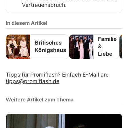
Vertrauensbruch.
In diesem Artikel
Familie
Britisches
&
Königshaus
Liebe
Tipps für Promiflash? Einfach E-Mail an:
tipps@promiflash.de
Weitere Artikel zum Thema