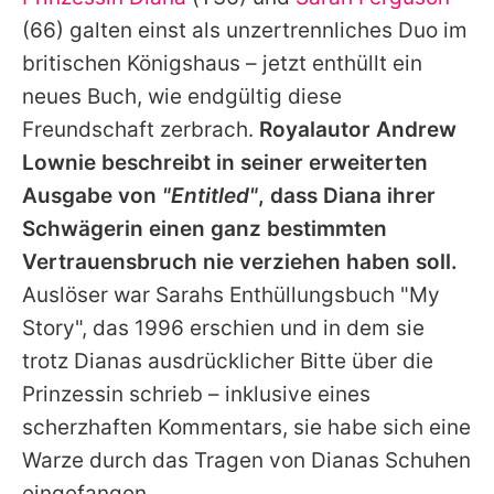
Alle Themen auf Promiflash
(66) galten einst als unzertrennliches Duo im
Jobs
britischen Königshaus – jetzt enthüllt ein
neues Buch, wie endgültig diese
App runterladen
Freundschaft zerbrach.
Royalautor Andrew
Team
Lownie beschreibt in seiner erweiterten
Ausgabe von
"Entitled"
, dass
Diana
ihrer
Redaktionelle Richtlinien
Schwägerin einen ganz bestimmten
Impressum
Vertrauensbruch nie verziehen haben soll.
Auslöser war
Sarahs
Enthüllungsbuch "My
Datenschutzerklärung
Story", das 1996 erschien und in dem sie
Nutzungsbedingungen
trotz
Dianas
ausdrücklicher Bitte über die
Utiq verwalten
Prinzessin schrieb – inklusive eines
scherzhaften Kommentars, sie habe sich eine
Warze durch das Tragen von
Dianas
Schuhen
eingefangen.