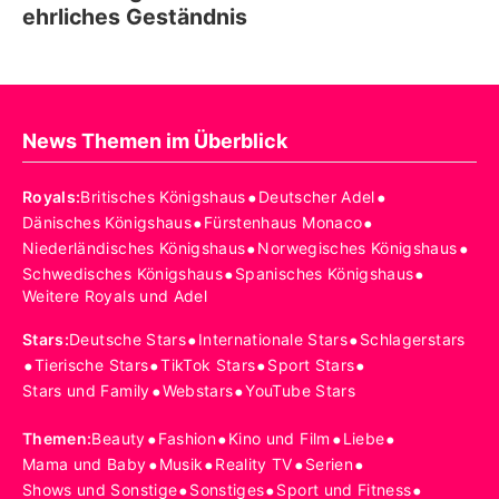
ehrliches Geständnis
News Themen im Überblick
•
•
Royals
:
Britisches Königshaus
Deutscher Adel
•
•
Dänisches Königshaus
Fürstenhaus Monaco
•
•
Niederländisches Königshaus
Norwegisches Königshaus
•
•
Schwedisches Königshaus
Spanisches Königshaus
Weitere Royals und Adel
•
•
Stars
:
Deutsche Stars
Internationale Stars
Schlagerstars
•
•
•
•
Tierische Stars
TikTok Stars
Sport Stars
•
•
Stars und Family
Webstars
YouTube Stars
•
•
•
•
Themen
:
Beauty
Fashion
Kino und Film
Liebe
•
•
•
•
Mama und Baby
Musik
Reality TV
Serien
•
•
•
Shows und Sonstige
Sonstiges
Sport und Fitness