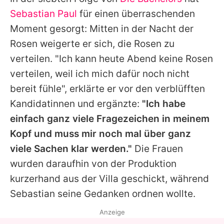
Alle Themen auf Promiflash
Sebastian Paul
für einen überraschenden
Jobs
Moment gesorgt: Mitten in der Nacht der
Rosen weigerte er sich, die Rosen zu
App runterladen
verteilen. "Ich kann heute Abend keine Rosen
Team
verteilen, weil ich mich dafür noch nicht
bereit fühle", erklärte er vor den verblüfften
Redaktionelle Richtlinien
Kandidatinnen und ergänzte:
"Ich habe
Impressum
einfach ganz viele Fragezeichen in meinem
Kopf und muss mir noch mal über ganz
Datenschutzerklärung
viele Sachen klar werden."
Die Frauen
Nutzungsbedingungen
wurden daraufhin von der Produktion
Utiq verwalten
kurzerhand aus der Villa geschickt, während
Sebastian seine Gedanken ordnen wollte.
Anzeige