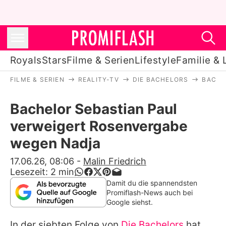
Royals
Stars
Filme & Serien
Lifestyle
Familie & 
FILME & SERIEN
REALITY-TV
DIE BACHELORS
BACHE
Royals
Bachelor Sebastian Paul
Stars
verweigert Rosenvergabe
Filme & Serien
wegen Nadja
Lifestyle
17.06.26, 08:06
-
Malin Friedrich
Lesezeit:
2
min
Familie & Liebe
Damit du die spannendsten
Promiflash-News auch bei
Promiflash Exklusiv
Google siehst.
In der siebten Folge von
Die Bachelors
hat