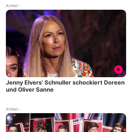
Artikel
-
Jenny Elvers' Schnuller schockiert Doreen
und Oliver Sanne
Artikel
-