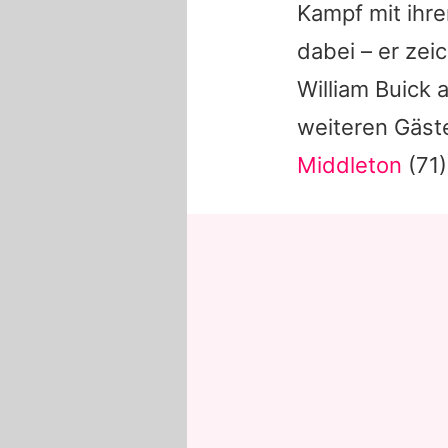
Kampf mit ihr
dabei – er zei
William
Buick 
weiteren Gäst
Middleton
(71