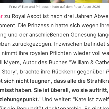
Prinz William und Prinzessin Kate auf dem Royal Ascot 2026
r
zu Royal Ascot ist nach drei Jahren Abwe
ment. Die Prinzessin hatte sich wegen ihre
ng und der anschließenden Genesung lan
eben zurückgezogen. Inzwischen befindet si
nimmt ihre royalen Pflichten wieder voll wa
ll Myers
, Autor des Buches "
William
& Cathe
e Story", brachte ihre Rückkehr gegenüber
P
st sich nicht leugnen, dass alle die Strahlkr
isst haben. Sie ist überall, wo sie auftritt,
ziehungspunkt."
Und weiter: "
Kate
ist zweif
 für die Popularität der Monarchie. Es gibt 