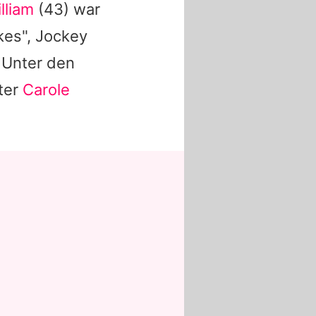
lliam
(43) war
kes", Jockey
 Unter den
ter
Carole