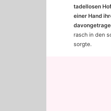
tadellosen Ho
einer Hand ih
davongetragen
rasch in den s
sorgte.