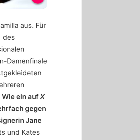
amilla
aus. Für
d des
ionalen
don-Damenfinale
stgekleideten
mehreren
:
Wie ein auf
X
ehrfach gegen
ignerin Jane
nts und
Kates