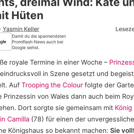
nts, dreimal Wind: Kate un
Filme & Serien
it Hüten
Lifestyle
-
Yasmin Keller
Leseze
Familie & Liebe
Damit du die spannendsten
Promiflash-News auch bei
Google siehst.
Promiflash Exklusiv
oße royale Termine in einer Woche –
Prinzes
Alle Themen auf Promiflash
 eindrucksvoll in Szene gesetzt und begeis
Jobs
lt. Auf
Trooping the Colour
folgte der Gart
App runterladen
ie Prinzessin von Wales dann auch beim Roy
Team
sehen. Dort sorgte sie gemeinsam mit
König 
in Camilla
(78) für einen der unvergesslic
Redaktionelle Richtlinien
sche Königshaus so bekannt machen:
Sie vol
Impressum