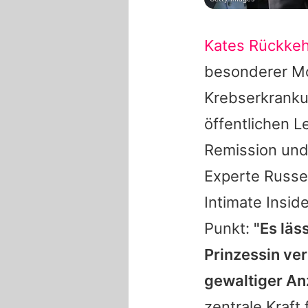
Kates Rückkeh
besonderer Mo
Krebserkranku
öffentlichen L
Remission und 
Experte
Russe
Intimate Insid
Punkt:
"Es läs
Prinzessin verm
gewaltiger An
zentrale Kraft