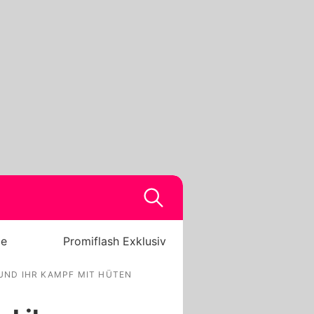
be
Promiflash Exklusiv
 UND IHR KAMPF MIT HÜTEN