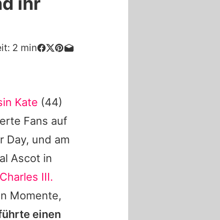
d ihr
it:
2
min
sin Kate
(44)
terte Fans auf
er Day, und am
al Ascot in
Charles III.
hen Momente,
lführte einen