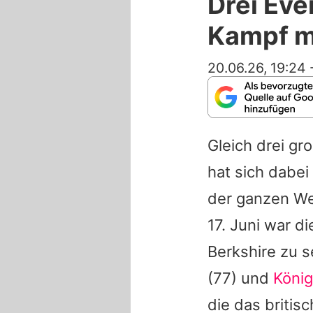
Drei Eve
Kampf m
20.06.26, 19:24
Gleich drei gr
hat sich dabei
der ganzen We
17. Juni war d
Berkshire zu 
(77) und
König
die das briti