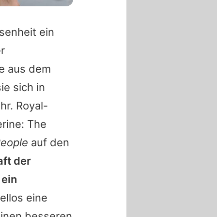
senheit ein
r
ge aus dem
e sich in
hr. Royal-
rine: The
eople
auf den
aft der
 ein
ellos eine
keinen besseren