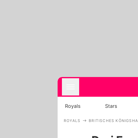
Royals
Stars
ROYALS
BRITISCHES KÖNIGSH