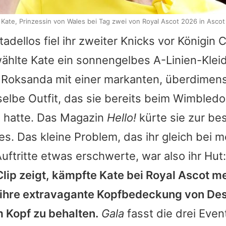
Kate, Prinzessin von Wales bei Tag zwei von Royal Ascot 2026 in Ascot
adellos fiel ihr zweiter Knicks vor
Königin C
 wählte
Kate
ein sonnengelbes A-Linien-Klei
Roksanda mit einer markanten, überdimens
selbe Outfit, das sie bereits beim Wimble
 hatte. Das Magazin
Hello!
kürte sie zur be
. Das kleine Problem, das ihr gleich bei 
uftritte etwas erschwerte, war also ihr Hut
Clip zeigt, kämpfte
Kate
bei Royal Ascot m
ihre extravagante Kopfbedeckung von Des
m Kopf zu behalten.
Gala
fasst die drei Eve