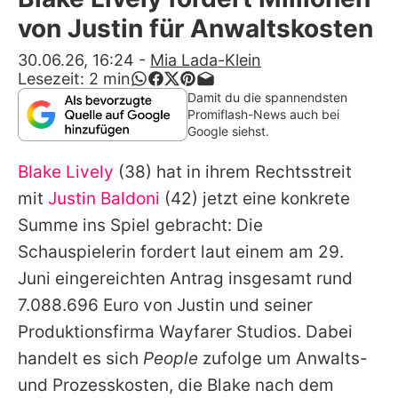
Alle Themen auf Promiflash
von Justin für Anwaltskosten
Jobs
30.06.26, 16:24
-
Mia Lada-Klein
Lesezeit:
2
min
App runterladen
Damit du die spannendsten
Promiflash-News auch bei
Team
Google siehst.
Redaktionelle Richtlinien
Blake Lively
(38) hat in ihrem Rechtsstreit
mit
Justin Baldoni
(42) jetzt eine konkrete
Impressum
Summe ins Spiel gebracht: Die
Datenschutzerklärung
Schauspielerin fordert laut einem am 29.
Juni eingereichten Antrag insgesamt rund
Nutzungsbedingungen
7.088.696 Euro von
Justin
und seiner
Utiq verwalten
Produktionsfirma Wayfarer Studios. Dabei
handelt es sich
People
zufolge um Anwalts-
und Prozesskosten, die
Blake
nach dem