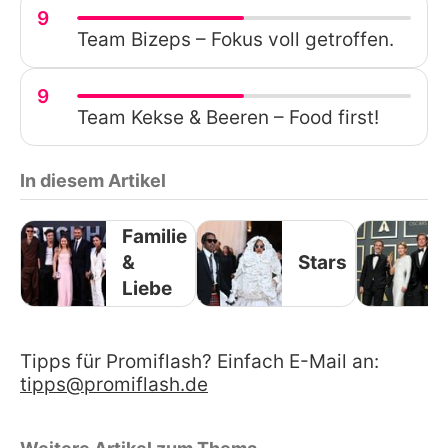
9
Team Bizeps – Fokus voll getroffen.
9
Team Kekse & Beeren – Food first!
In diesem Artikel
Familie
&
Stars
Liebe
Tipps für Promiflash? Einfach E-Mail an:
tipps@promiflash.de