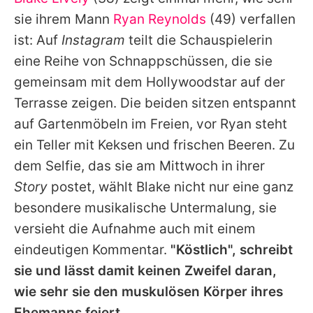
Alle Themen auf Promiflash
sie ihrem Mann
Ryan Reynolds
(49) verfallen
Jobs
ist: Auf
Instagram
teilt die Schauspielerin
eine Reihe von Schnappschüssen, die sie
App runterladen
gemeinsam mit dem Hollywoodstar auf der
Team
Terrasse zeigen. Die beiden sitzen entspannt
auf Gartenmöbeln im Freien, vor
Ryan
steht
Redaktionelle Richtlinien
ein Teller mit Keksen und frischen Beeren. Zu
Impressum
dem Selfie, das sie am Mittwoch in ihrer
Story
postet, wählt
Blake
nicht nur eine ganz
Datenschutzerklärung
besondere musikalische Untermalung, sie
Nutzungsbedingungen
versieht die Aufnahme auch mit einem
Utiq verwalten
eindeutigen Kommentar.
"Köstlich", schreibt
sie und lässt damit keinen Zweifel daran,
wie sehr sie den muskulösen Körper ihres
Ehemanns feiert.