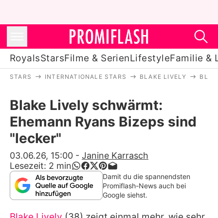
Royals
Stars
Filme & Serien
Lifestyle
Familie & 
STARS
INTERNATIONALE STARS
BLAKE LIVELY
BLAK
Royals
Blake Lively schwärmt:
Stars
Ehemann Ryans Bizeps sind
Filme & Serien
"lecker"
Lifestyle
03.06.26, 15:00
-
Janine Karrasch
Lesezeit:
2
min
Familie & Liebe
Damit du die spannendsten
Promiflash-News auch bei
Promiflash Exklusiv
Google siehst.
Blake Lively
(38) zeigt einmal mehr, wie sehr