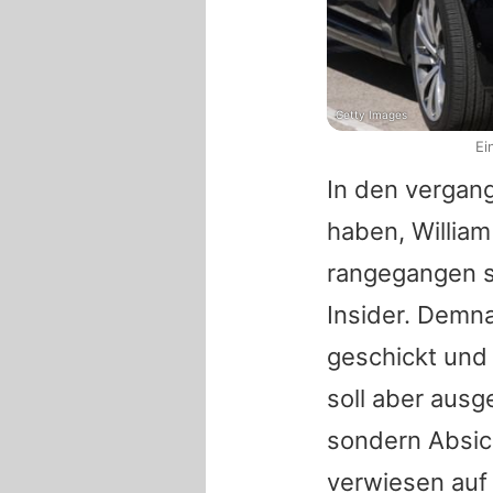
Getty Images
Ei
In den vergan
haben, William
rangegangen s
Insider. Demn
geschickt und 
soll aber ausg
sondern Absich
verwiesen auf