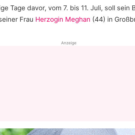
ge Tage davor, vom 7. bis 11. Juli, soll sein
Datenschutzerklärung
 seiner Frau
Herzogin Meghan
(44) in Großb
Nutzungsbedingungen
Utiq verwalten
Anzeige