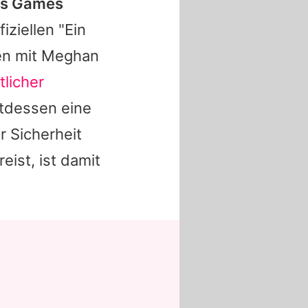
tus Games
fiziellen "Ein
en mit Meghan
tlicher
ttdessen eine
r Sicherheit
eist, ist damit