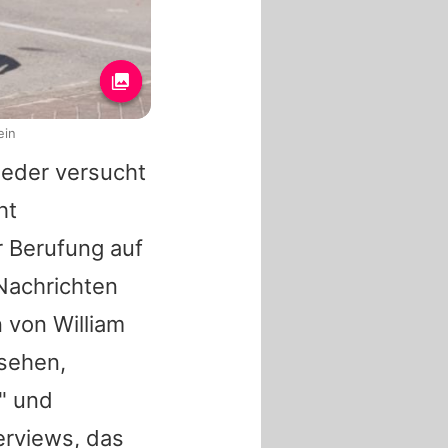
ein
ieder versucht
ht
 Berufung auf
Nachrichten
 von William
rsehen,
" und
erviews, das