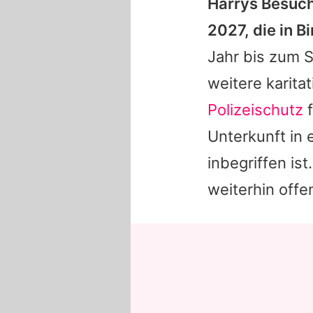
Harrys Besuch
2027, die in 
Jahr bis zum 
weitere karit
Polizeischutz
f
Unterkunft in 
inbegriffen is
weiterhin offe