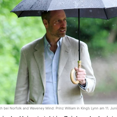
h bei Norfolk and Waveney Mind: Prinz William in King’s Lynn am 11. Jun