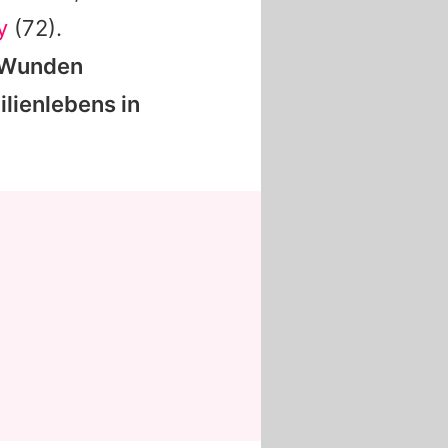
y
(72).
e Wunden
lienlebens in