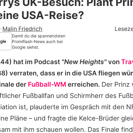
rys UK-Besuch: Plant Pri
Filme & Serien
eine USA-Reise?
Lifestyle
-
Malin Friedrich
Leseze
Familie & Liebe
Damit du die spannendsten
Promiflash-News auch bei
Google siehst.
Promiflash Exklusiv
44) hat im Podcast
"New Heights"
von
Tra
Alle Themen auf Promiflash
8) verraten, dass er in die USA fliegen wür
Jobs
inale der
Fußball-WM
erreichen.
Der Prinz 
App runterladen
ftlicher Fußballfan und Schirmherr des Fuß
Team
iation ist, plauderte im Gespräch mit den 
ine Pläne – und fragte die Kelce-Brüder glei
Redaktionelle Richtlinien
am mit ihm schauen wollen. Das Finale finde
Impressum