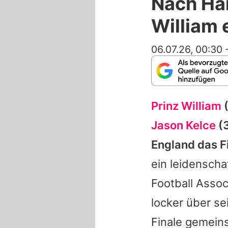
Nach Har
William 
06.07.26, 00:30
Prinz William
(
Jason Kelce
(3
England das F
ein leidenscha
Football Assoc
locker über se
Finale gemeins