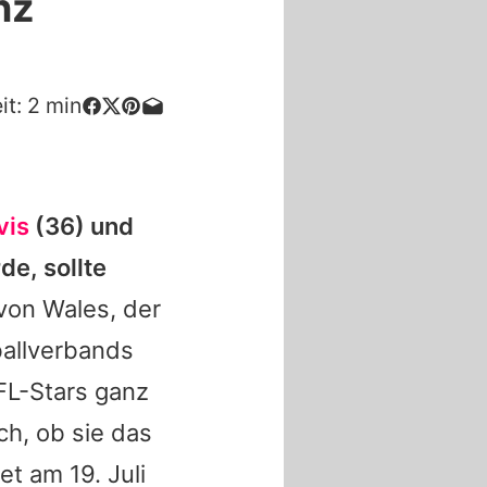
nz
it:
2
min
vis
(36) und
de, sollte
von Wales, der
ballverbands
NFL-Stars ganz
ch, ob sie das
t am 19. Juli