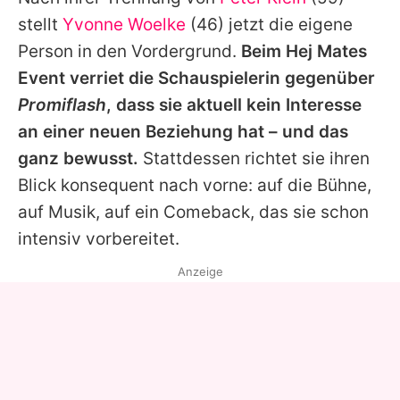
Alle Themen auf Promiflash
stellt
Yvonne Woelke
(46) jetzt die eigene
Jobs
Person in den Vordergrund.
Beim Hej Mates
Event verriet die Schauspielerin gegenüber
App runterladen
Promiflash
, dass sie aktuell kein Interesse
Team
an einer neuen Beziehung hat – und das
ganz bewusst.
Stattdessen richtet sie ihren
Redaktionelle Richtlinien
Blick konsequent nach vorne: auf die Bühne,
Impressum
auf Musik, auf ein Comeback, das sie schon
intensiv vorbereitet.
Datenschutzerklärung
Anzeige
Nutzungsbedingungen
Utiq verwalten