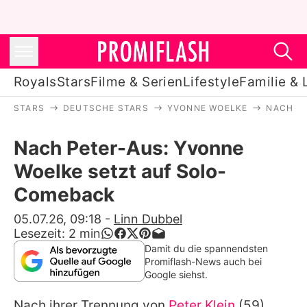
Royals
Stars
Filme & Serien
Lifestyle
Familie & 
STARS
DEUTSCHE STARS
YVONNE WOELKE
NACH P
Royals
Nach Peter-Aus: Yvonne
Stars
Woelke setzt auf Solo-
Filme & Serien
Comeback
Lifestyle
05.07.26, 09:18
-
Linn Dubbel
Lesezeit:
2
min
Familie & Liebe
Damit du die spannendsten
Promiflash-News auch bei
Promiflash Exklusiv
Google siehst.
Nach ihrer Trennung von
Peter Klein
(59)