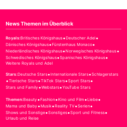
News Themen im Überblick
•
•
Royals
:
Britisches Königshaus
Deutscher Adel
•
•
Dänisches Königshaus
Fürstenhaus Monaco
•
•
Niederländisches Königshaus
Norwegisches Königshaus
•
•
Schwedisches Königshaus
Spanisches Königshaus
Weitere Royals und Adel
•
•
Stars
:
Deutsche Stars
Internationale Stars
Schlagerstars
•
•
•
•
Tierische Stars
TikTok Stars
Sport Stars
•
•
Stars und Family
Webstars
YouTube Stars
•
•
•
•
Themen
:
Beauty
Fashion
Kino und Film
Liebe
•
•
•
•
Mama und Baby
Musik
Reality TV
Serien
•
•
•
Shows und Sonstige
Sonstiges
Sport und Fitness
Urlaub und Reise