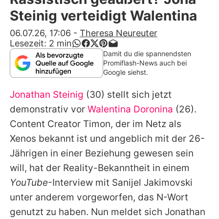
Alle Themen auf Promiflash
Steinig verteidigt Walentina
Jobs
06.07.26, 17:06
-
Theresa Neureuter
Lesezeit:
2
min
App runterladen
Damit du die spannendsten
Promiflash-News auch bei
Team
Google siehst.
Redaktionelle Richtlinien
Jonathan Steinig
(30) stellt sich jetzt
demonstrativ vor
Walentina Doronina
(26).
Impressum
Content Creator Timon, der im Netz als
Datenschutzerklärung
Xenos bekannt ist und angeblich mit der 26-
Jährigen in einer Beziehung gewesen sein
Nutzungsbedingungen
will, hat der Reality-Bekanntheit in einem
Utiq verwalten
YouTube
-Interview mit Sanijel Jakimovski
unter anderem vorgeworfen, das N-Wort
genutzt zu haben. Nun meldet sich
Jonathan