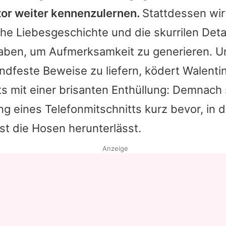
or weiter kennenzulernen.
Stattdessen wirf
Datenschutzerklärung
che Liebesgeschichte und die skurrilen Detai
Nutzungsbedingungen
aben, um Aufmerksamkeit zu generieren. U
Utiq verwalten
dfeste Beweise zu liefern, ködert
Walenti
ts mit einer brisanten Enthüllung: Demnach
ng eines Telefonmitschnitts kurz bevor, in
st die Hosen herunterlässt.
Anzeige