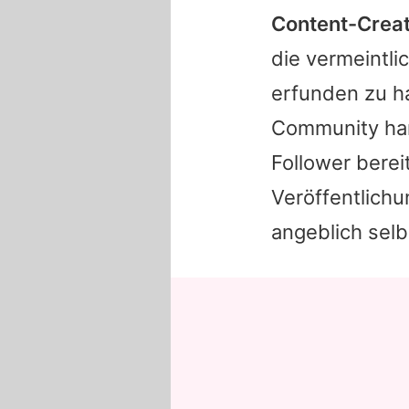
Content-Creat
die vermeintli
erfunden zu h
Community han
Follower berei
Veröffentlichu
angeblich selb