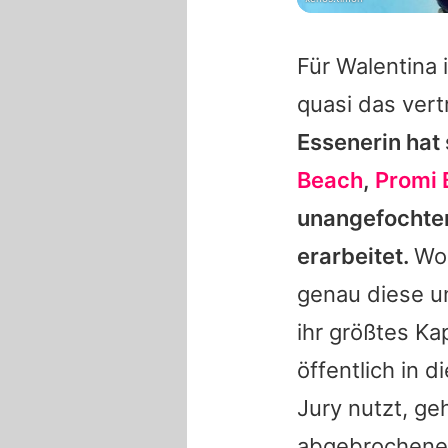
Für
Walentina
i
quasi das vert
Essenerin hat 
Beach
,
Promi 
unangefochten
erarbeitet.
W
genau diese un
ihr größtes Kap
öffentlich in 
Jury nutzt, ge
abgebrochene 