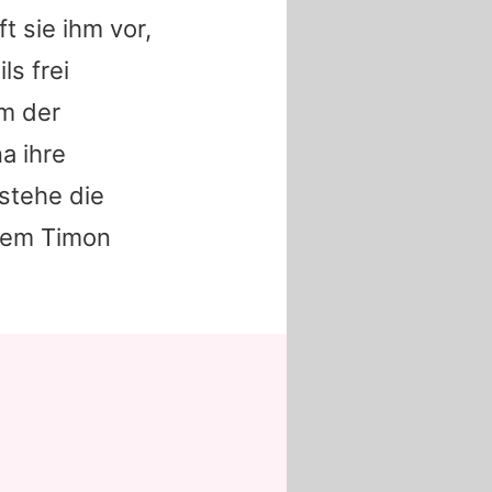
t sie ihm vor,
ls frei
m der
na
ihre
 stehe die
 dem Timon