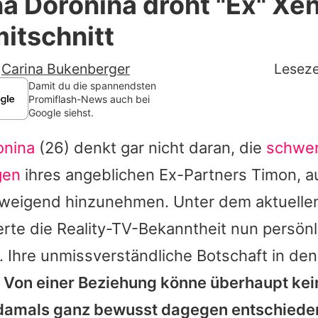
a Doronina droht "Ex" Xe
Filme & Serien
itschnitt
Lifestyle
-
Carina Bukenberger
Leseze
Familie & Liebe
Damit du die spannendsten
Promiflash-News auch bei
Google siehst.
Promiflash Exklusiv
onina
(26) denkt gar nicht daran, die
schwe
Alle Themen auf Promiflash
gen
ihres angeblichen Ex-Partners Timon, 
Jobs
hweigend hinzunehmen. Unter dem aktuell
App runterladen
rte die Reality-TV-Bekanntheit nun persönli
Team
 Ihre unmissverständliche Botschaft in de
:
Von einer Beziehung könne überhaupt kei
Redaktionelle Richtlinien
 damals ganz bewusst dagegen entschiede
Impressum