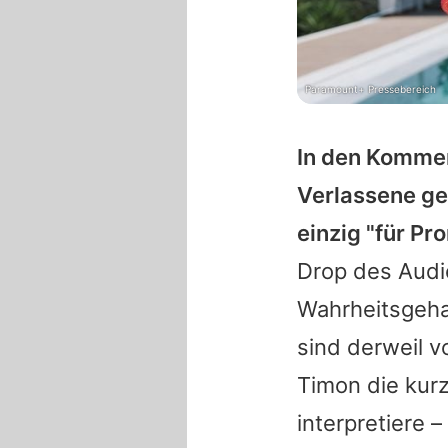
Paramount+ Pressebereich
In den Kommen
Verlassene ge
einzig "für Pr
Drop des Audio
Wahrheitsgeha
sind derweil v
Timon die kurz
interpretiere –