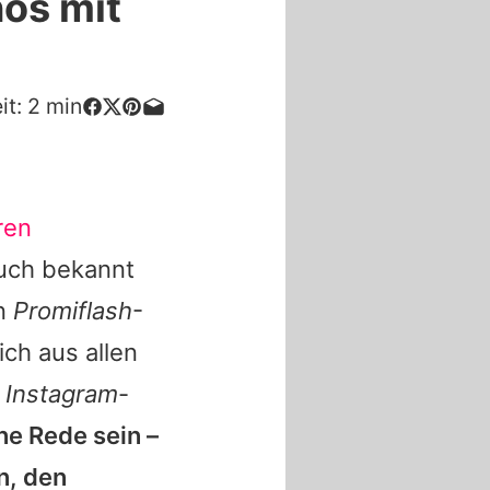
nos mit
it:
2
min
ren
auch bekannt
en
Promiflash
-
ch aus allen
n
Instagram
-
ne Rede sein –
n, den