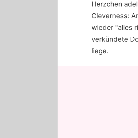
Herzchen adelt
Cleverness: A
wieder "alles 
verkündete Dor
liege.