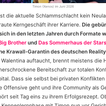
Timon (Xenos) im Juni 2026
st die aktuelle Schlammschlacht kein Neul
raute Kerngeschäft ihrer Karriere.
Die gebür
sich in den letzten Jahren durch Formate 
Big Brother
und
Das Sommerhaus der Star
e Krawall-Garantin des deutschen Realit
o
Walentina
auftaucht, brennt meistens die 
erschrockene Bereitschaft zur totalen Konf
ital. Dass sie selbst bei privaten Konflikten
die Offensive geht und ihre Community als
hört seit Tag eins zu ihrem Erfolgsrezept. O
Kennenlernphase mit Timon nun vor Gerich