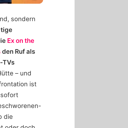
and, sondern
tige
wie
Ex on the
s
den Ruf als
y-TVs
Hütte – und
rontation ist
 sofort
 Geschworenen-
b die
t oder doch