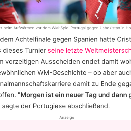
er beim Aufwärmen vor dem WM-Spiel Portugal gegen Usbekistan in H
 dem Achtelfinale gegen Spanien hatte
Cris
s dieses Turnier
seine letzte Weltmeistersch
m vorzeitigen Ausscheiden endet damit wohl
ewöhnlichen WM-Geschichte – ob aber auc
nalmannschaftskarriere damit zu Ende gega
 offen.
"Morgen ist ein neuer Tag und dann 
, sagte der Portugiese abschließend.
Anzeige