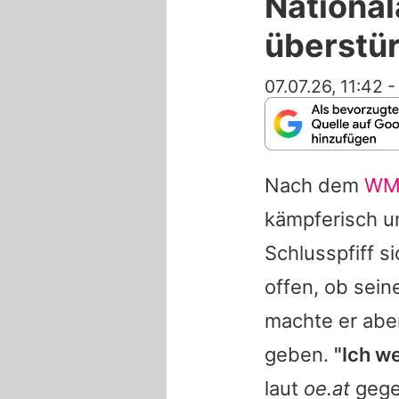
Nationa
überstür
07.07.26, 11:42
Nach dem
W
kämpferisch u
Schlusspfiff s
offen, ob seine
machte er aber
geben.
"Ich w
laut
oe.at
gege