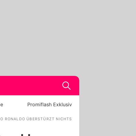
be
Promiflash Exklusiv
NO RONALDO ÜBERSTÜRZT NICHTS