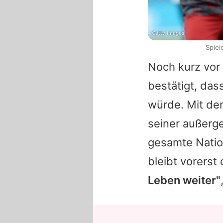
Getty Images
Spiel
Noch kurz vor
bestätigt, das
würde. Mit de
seiner außerg
gesamte Natio
bleibt vorerst
Leben weiter"