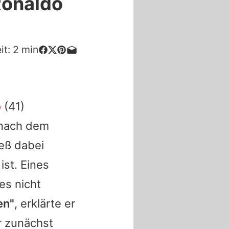
Ronaldo
it:
2
min
o
(41)
 nach dem
ieß dabei
ist. Eines
es nicht
en"
, erklärte er
r zunächst