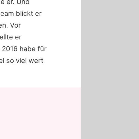
te er. Und
eam blickt er
en. Vor
llte er
r 2016 habe für
l so viel wert