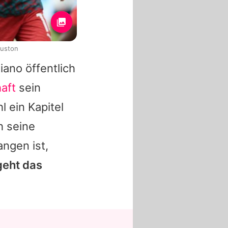
ouston
tiano
öffentlich
aft
sein
 ein Kapitel
h seine
ngen ist,
geht das