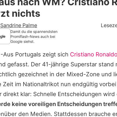
laus nach WM? Cristiano 
Filme & Serien
zt nichts
Lifestyle
-
Sandrine Palme
Leseze
Familie & Liebe
Damit du die spannendsten
Promiflash-News auch bei
Google siehst.
Promiflash Exklusiv
M
-Aus Portugals zeigt sich
Cristiano Ronald
Alle Themen auf Promiflash
nd gefasst. Der 41-jährige Superstar stand
Jobs
ichtlich gezeichnet in der Mixed-Zone und l
App runterladen
 Zeit im Nationaltrikot nun endgültig vorbei 
Team
 direkt klar: Schnelle Entscheidungen wird 
erde keine voreiligen Entscheidungen treff
Redaktionelle Richtlinien
nüber den Medien. Stattdessen brauche e
Impressum