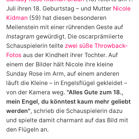
Alle Themen auf Promiflash
Juli ihren 18. Geburtstag – und Mutter
Nicole
Jobs
Kidman
(59) hat diesen besonderen
Meilenstein mit einer rührenden Geste auf
App runterladen
Instagram
gewürdigt. Die oscarprämiierte
Team
Schauspielerin teilte
zwei süße Throwback-
Fotos
aus der Kindheit ihrer Tochter. Auf
Redaktionelle Richtlinien
einem der Bilder hält
Nicole
ihre kleine
Impressum
Sunday
Rose im Arm, auf einem anderen
läuft die Kleine – in Engelsflügel gekleidet –
Datenschutzerklärung
von der Kamera weg.
"Alles Gute zum 18.,
Nutzungsbedingungen
mein Engel, du könntest kaum mehr geliebt
Utiq verwalten
werden"
, schrieb die Schauspielerin dazu
und spielte damit charmant auf das Bild mit
den Flügeln an.