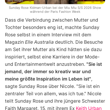
Getty Images
Sunday Rose Kidman-Urban bei der Miu Miu S/S 2026 Show
während der Paris Fashion Week
Dass die Verbindung zwischen Mutter und
Tochter besonders eng ist, machte
Sunday
Rose selbst in einem Interview mit dem
Magazin
Elle Australia
deutlich. Die Besuche
am Set ihrer Mutter als Kind hätten sie dazu
inspiriert, selbst eine Karriere in der Mode-
und Entertainmentwelt anzustreben.
"Sie ist
jemand, der immer so kreativ war und
meine größte Inspiration im Leben ist"
,
sagte
Sunday
Rose über
Nicole
. "Sie ist ein
zentraler Teil von allem, was ich tue."
Nicole
teilt
Sunday
Rose und ihre jüngere Schwester
Faith Margaret, 15, mit ihrem Ex
Keith Urban