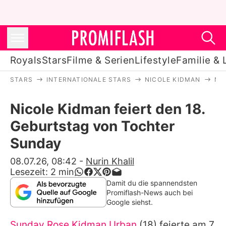
Royals
Stars
Filme & Serien
Lifestyle
Familie & 
STARS
INTERNATIONALE STARS
NICOLE KIDMAN
NI
Royals
Nicole Kidman feiert den 18.
Stars
Geburtstag von Tochter
Filme & Serien
Sunday
Lifestyle
08.07.26, 08:42
-
Nurin Khalil
Lesezeit:
2
min
Familie & Liebe
Damit du die spannendsten
Promiflash-News auch bei
Promiflash Exklusiv
Google siehst.
Sunday Rose Kidman Urban
(18) feierte am 7.