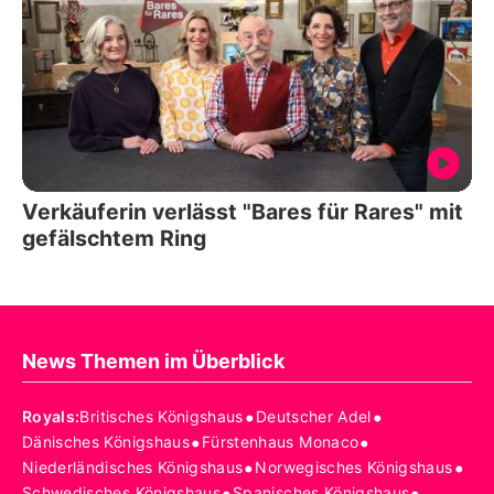
Verkäuferin verlässt "Bares für Rares" mit
gefälschtem Ring
News Themen im Überblick
•
•
Royals
:
Britisches Königshaus
Deutscher Adel
•
•
Dänisches Königshaus
Fürstenhaus Monaco
•
•
Niederländisches Königshaus
Norwegisches Königshaus
•
•
Schwedisches Königshaus
Spanisches Königshaus