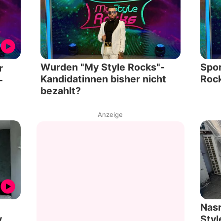
Wurden "My Style Rocks"-
Spor
r
Kandidatinnen bisher nicht
Rock
-
bezahlt?
Anzeige
Nasr
y
Styl