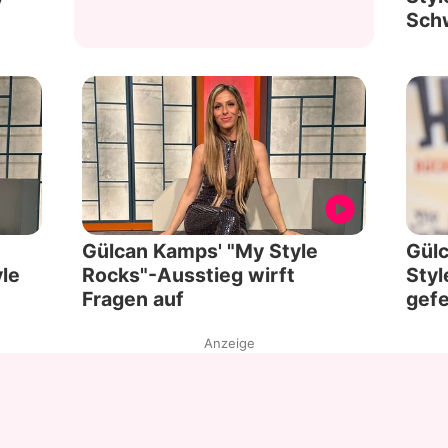
Sch
:
Gülcan Kamps' "My Style
Gülc
yle
Rocks"-Ausstieg wirft
Styl
Fragen auf
gefe
Anzeige