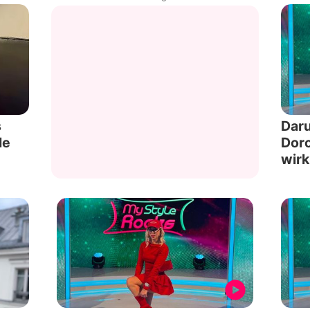
s
Daru
le
Doro
wirk