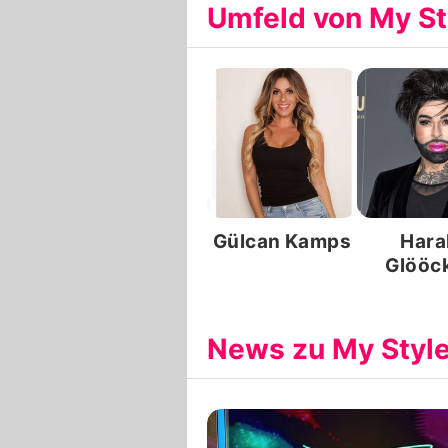
Umfeld von My St
Gülcan Kamps
Hara
Glööck
News zu My Styl