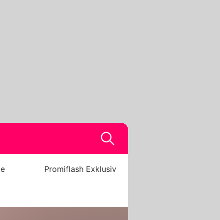
be
Promiflash Exklusiv