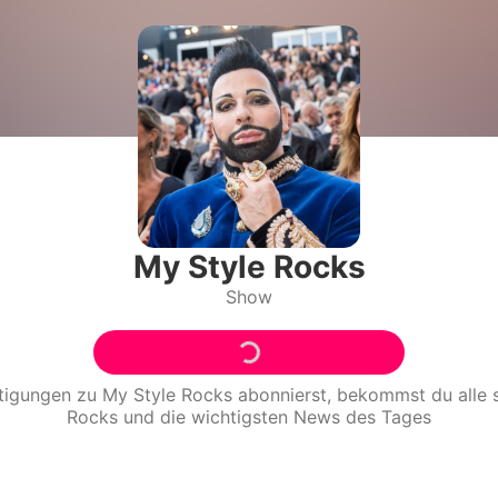
Filme & Serien
Lifestyle
Familie & Liebe
Promiflash Exklusiv
Alle Themen auf Promiflash
My Style Rocks
Show
Jobs
App runterladen
Team
tigungen zu
My Style Rocks
abonnierst, bekommst du alle
Rocks
und die wichtigsten News des Tages
Redaktionelle Richtlinien
Impressum