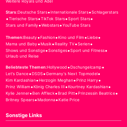
Weitere Royals und Adel
•
•
Stars
:
Deutsche Stars
Internationale Stars
Schlagerstars
•
•
•
•
Tierische Stars
TikTok Stars
Sport Stars
•
•
Stars und Family
Webstars
YouTube Stars
•
•
•
•
Themen
:
Beauty
Fashion
Kino und Film
Liebe
•
•
•
•
Mama und Baby
Musik
Reality TV
Serien
•
•
•
Shows und Sonstige
Sonstiges
Sport und Fitness
Urlaub und Reise
•
•
Beliebteste Themen
:
Hollywood
Dschungelcamp
•
•
•
Let's Dance
DSDS
Germany's Next Topmodel
•
•
•
Kim Kardashian
Herzogin Meghan
Prinz Harry
•
•
•
Prinz William
König Charles III
Kourtney Kardashian
•
•
•
•
Kylie Jenner
Ben Affleck
Brad Pitt
Prinzessin Beatrice
•
•
Britney Spears
Madonna
Katie Price
Sonstige Links