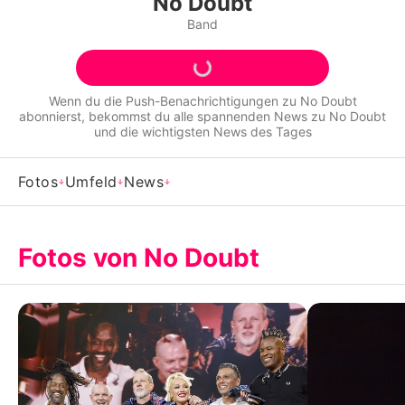
No Doubt
Alle Themen auf Promiflash
Band
Jobs
App runterladen
Wenn du die Push-Benachrichtigungen zu
No Doubt
abonnierst, bekommst du alle spannenden News zu
No Doubt
Team
und die wichtigsten News des Tages
Redaktionelle Richtlinien
Fotos
Umfeld
News
Impressum
Datenschutzerklärung
Fotos von No Doubt
Nutzungsbedingungen
Utiq verwalten