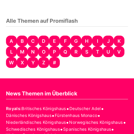
Alle Themen auf Promiflash
A
B
C
D
E
F
G
H
I
J
K
L
M
N
O
P
Q
R
S
T
U
V
W
X
Y
Z
#
News Themen im Überblick
•
•
Royals
:
Britisches Königshaus
Deutscher Adel
•
•
Dänisches Königshaus
Fürstenhaus Monaco
•
•
Niederländisches Königshaus
Norwegisches Königshaus
•
•
Schwedisches Königshaus
Spanisches Königshaus