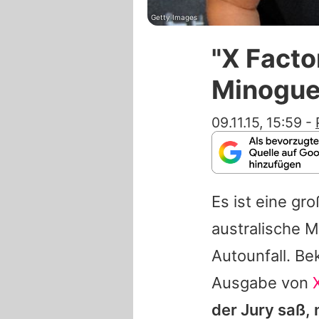
Getty Images
"X Facto
Minogue
09.11.15, 15:59
-
Es ist eine gr
australische 
Autounfall
. Be
Ausgabe von
der Jury saß,