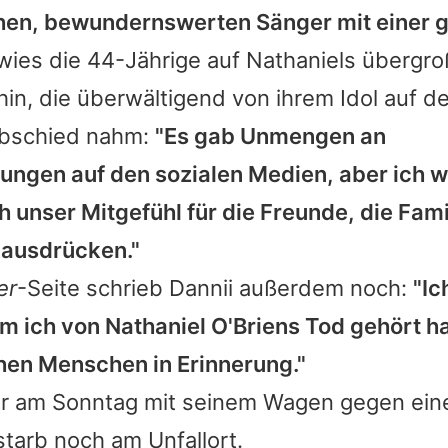
hen, bewundernswerten Sänger mit einer g
wies die 44-Jährige auf
Nathaniels
übergro
n, die überwältigend von ihrem Idol auf de
bschied nahm:
"Es gab Unmengen an
ngen auf den sozialen Medien, aber ich wo
h unser Mitgefühl für die Freunde, die Fam
 ausdrücken."
er
-Seite schrieb
Dannii
außerdem noch:
"Ic
em ich von
Nathaniel O'Briens
Tod gehört ha
chen Menschen in Erinnerung."
r am Sonntag mit seinem Wagen gegen ei
tarb noch am Unfallort.