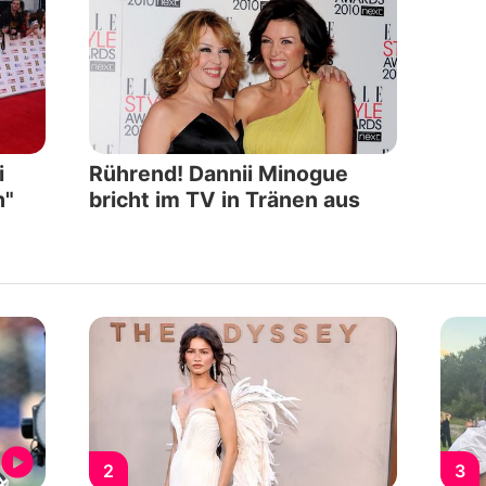
i
Rührend! Dannii Minogue
h"
bricht im TV in Tränen aus
2
3