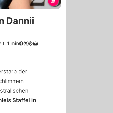
n Dannii
it:
1
min
erstarb der
chlimmen
stralischen
iels
Staffel in