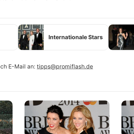
Internationale Stars
ach E-Mail an:
tipps@promiflash.de