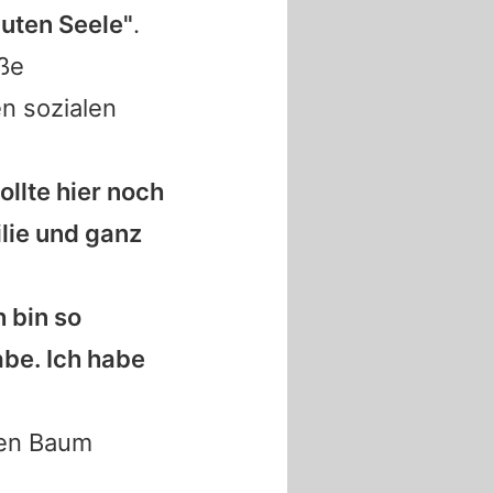
uten Seele"
.
ße
n sozialen
llte hier noch
ilie und ganz
h bin so
be. Ich habe
nen Baum