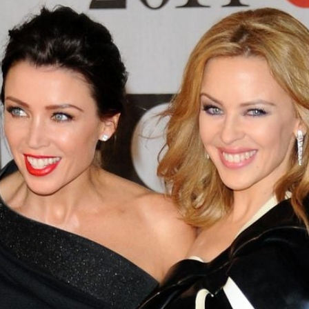
Filme & Serien
Lifestyle
Familie & Liebe
Promiflash Exklusiv
Alle Themen auf Promiflash
Jobs
App runterladen
Team
Redaktionelle Richtlinien
Impressum