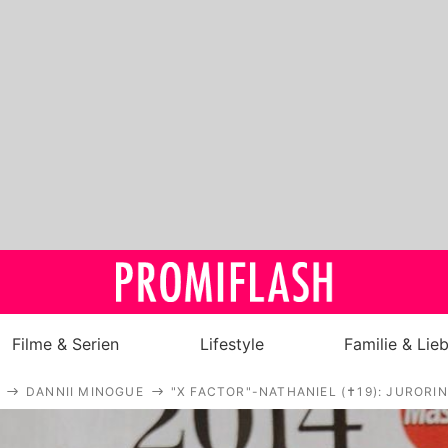
Filme & Serien
Lifestyle
Familie & Lie
DANNII MINOGUE
"X FACTOR"-NATHANIEL (✝19): JURORI
Royals
Stars