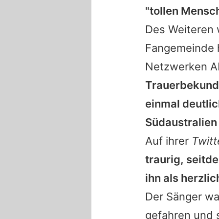
"tollen Mensc
Des Weiteren 
Fangemeinde hi
Netzwerken A
Trauerbekundu
einmal deutlic
Südaustralien
Auf ihrer
Twitt
traurig, seitd
ihn als herzli
Der Sänger wa
gefahren und s