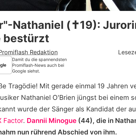
Datenschutzerklärung
r"-Nathaniel (✝19): Jurori
Nutzungsbedingungen
 bestürzt
Utiq verwalten
Promiflash Redaktion
Leseze
Damit du die spannendsten
Promiflash-News auch bei
Google siehst.
oße Tragödie! Mit gerade einmal 19 Jahren v
Musiker
Nathaniel O'Brien
jüngst bei
einem s
kannt wurde der Sänger als Kandidat der au
X Factor
.
Dannii Minogue
(44), die in
Nathan
 nahm nun rührend Abschied von ihm.