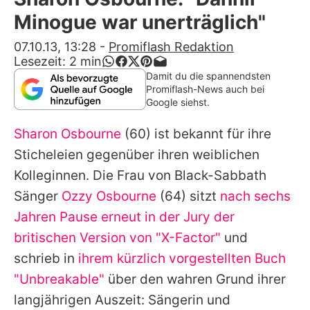
Alle Themen auf Promiflash
Minogue war unerträglich"
Jobs
07.10.13, 13:28
-
Promiflash Redaktion
Lesezeit:
2
min
App runterladen
Damit du die spannendsten
Promiflash-News auch bei
Team
Google siehst.
Redaktionelle Richtlinien
Sharon Osbourne
(60) ist bekannt für ihre
Sticheleien gegenüber ihren weiblichen
Impressum
Kolleginnen. Die Frau von Black-Sabbath
Datenschutzerklärung
Sänger
Ozzy Osbourne
(64) sitzt
nach sechs
Jahren Pause erneut in der Jury der
Nutzungsbedingungen
britischen Version von "X-Factor"
und
Utiq verwalten
schrieb in
ihrem kürzlich vorgestellten Buch
"Unbreakable"
über den wahren Grund ihrer
langjährigen Auszeit: Sängerin und