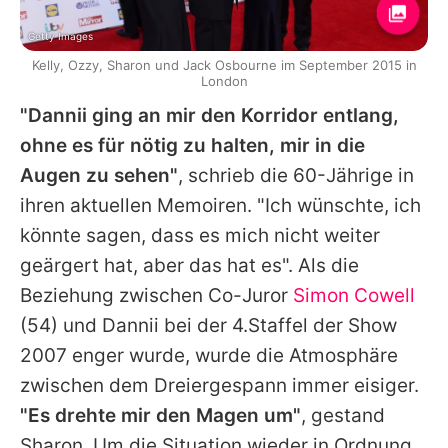
Getty Images
Kelly, Ozzy, Sharon und Jack Osbourne im September 2015 in
London
"Dannii ging an mir den Korridor entlang,
ohne es für nötig zu halten, mir in die
Augen zu sehen"
, schrieb die 60-Jährige in
ihren aktuellen Memoiren. "Ich wünschte, ich
könnte sagen, dass es mich nicht weiter
geärgert hat, aber das hat es". Als die
Beziehung zwischen Co-Juror
Simon Cowell
(54) und
Dannii
bei der 4.Staffel der Show
2007 enger wurde, wurde die Atmosphäre
zwischen dem Dreiergespann immer eisiger.
"Es drehte mir den Magen um"
, gestand
Sharon
. Um die Situation wieder in Ordnung