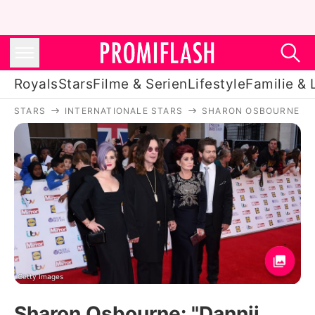
Royals
Stars
Filme & Serien
Lifestyle
Familie & 
STARS
INTERNATIONALE STARS
SHARON OSBOURNE
Royals
Stars
Filme & Serien
Lifestyle
Familie & Liebe
Promiflash Exklusiv
Getty Images
Sharon Osbourne: "Dannii