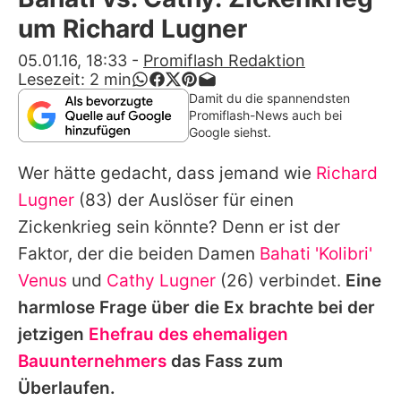
Alle Themen auf Promiflash
um Richard Lugner
Jobs
05.01.16, 18:33
-
Promiflash Redaktion
Lesezeit:
2
min
App runterladen
Damit du die spannendsten
Promiflash-News auch bei
Team
Google siehst.
Redaktionelle Richtlinien
Wer hätte gedacht, dass jemand wie
Richard
Lugner
(83) der Auslöser für einen
Impressum
Zickenkrieg sein könnte? Denn er ist der
Datenschutzerklärung
Faktor, der die beiden Damen
Bahati 'Kolibri'
Venus
und
Cathy Lugner
(26) verbindet.
Eine
Nutzungsbedingungen
harmlose Frage über die Ex brachte bei der
Utiq verwalten
jetzigen
Ehefrau des ehemaligen
Bauunternehmers
das Fass zum
Überlaufen.