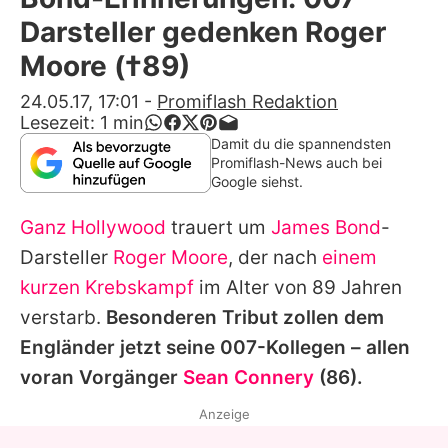
Alle Themen auf Promiflash
Darsteller gedenken Roger
Jobs
Moore (†89)
App runterladen
24.05.17, 17:01
-
Promiflash Redaktion
Lesezeit:
1
min
Team
Damit du die spannendsten
Promiflash-News auch bei
Redaktionelle Richtlinien
Google siehst.
Ganz Hollywood
trauert um
James Bond
-
Impressum
Darsteller
Roger Moore
, der nach
einem
Datenschutzerklärung
kurzen Krebskampf
im Alter von 89 Jahren
Nutzungsbedingungen
verstarb.
Besonderen Tribut zollen dem
Engländer jetzt seine 007-Kollegen – allen
Utiq verwalten
voran Vorgänger
Sean Connery
(86).
Anzeige