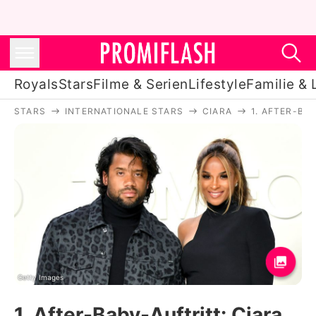
Royals
Stars
Filme & Serien
Lifestyle
Familie & 
STARS
INTERNATIONALE STARS
CIARA
1. AFTER-BA
Royals
Stars
Filme & Serien
Lifestyle
Familie & Liebe
Promiflash Exklusiv
Getty Images
1. After-Baby-Auftritt: Ciara