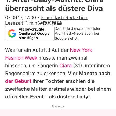
Alle Themen auf Promiflash
überrascht als düstere Diva
Jobs
07.09.17, 17:00
-
Promiflash Redaktion
Lesezeit:
1
min
App runterladen
Damit du die spannendsten
Promiflash-News auch bei
Team
Google siehst.
Redaktionelle Richtlinien
Was für ein Auftritt! Auf der
New York
Fashion Week
musste man zweimal
Impressum
hinsehen, um Sängerin
Ciara
(31) unter ihrem
Datenschutzerklärung
Regenschirm zu erkennen.
Vier Monate nach
der Geburt
ihrer Tochter erschien die
Nutzungsbedingungen
zweifache Mutter erstmals wieder bei einem
Utiq verwalten
offiziellen Event – als düstere Lady!
Anzeige