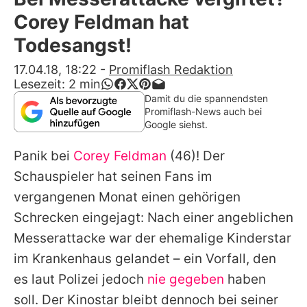
Alle Themen auf Promiflash
Corey Feldman hat
Jobs
Todesangst!
App runterladen
17.04.18, 18:22
-
Promiflash Redaktion
Lesezeit:
2
min
Team
Damit du die spannendsten
Promiflash-News auch bei
Redaktionelle Richtlinien
Google siehst.
Panik bei
Corey Feldman
(46)! Der
Impressum
Schauspieler hat seinen Fans im
Datenschutzerklärung
vergangenen Monat einen gehörigen
Nutzungsbedingungen
Schrecken eingejagt: Nach einer angeblichen
Messerattacke war der ehemalige Kinderstar
Utiq verwalten
im Krankenhaus gelandet – ein Vorfall, den
es laut Polizei jedoch
nie gegeben
haben
soll. Der Kinostar bleibt dennoch bei seiner