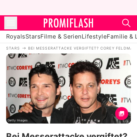
Royals
Stars
Filme & Serien
Lifestyle
Familie & 
STARS
BEI MESSERATTACKE VERGIFTET? COREY FELDMAN
Royals
Stars
Filme & Serien
Lifestyle
Familie & Liebe
Promiflash Exklusiv
Getty Images
Bei Messerattacke vergiftet?