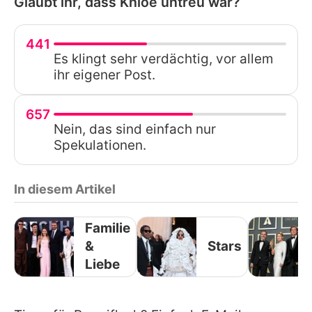
Glaubt ihr, dass Khloe untreu war?
441
Es klingt sehr verdächtig, vor allem
ihr eigener Post.
657
Nein, das sind einfach nur
Spekulationen.
In diesem Artikel
Familie
&
Stars
Liebe