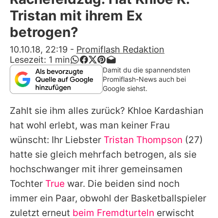
Alle Themen auf Promiflash
Tristan mit ihrem Ex
Jobs
betrogen?
App runterladen
10.10.18, 22:19
-
Promiflash Redaktion
Lesezeit:
1
min
Team
Damit du die spannendsten
Promiflash-News auch bei
Redaktionelle Richtlinien
Google siehst.
Zahlt sie ihm alles zurück?
Khloe Kardashian
Impressum
hat wohl erlebt, was man keiner Frau
Datenschutzerklärung
wünscht: Ihr Liebster
Tristan Thompson
(27)
Nutzungsbedingungen
hatte sie gleich
mehrfach betrogen
, als sie
hochschwanger mit ihrer gemeinsamen
Utiq verwalten
Tochter
True
war. Die beiden sind noch
immer ein Paar, obwohl der Basketballspieler
zuletzt erneut
beim Fremdturteln
erwischt