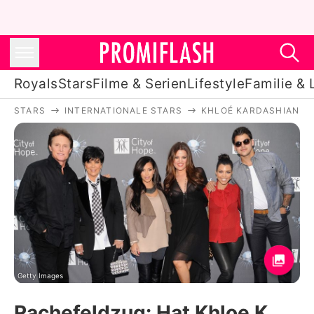
Royals
Stars
Filme & Serien
Lifestyle
Familie & 
STARS
INTERNATIONALE STARS
KHLOÉ KARDASHIAN
Royals
Stars
Filme & Serien
Lifestyle
Familie & Liebe
Promiflash Exklusiv
Getty Images
Rachefeldzug: Hat Khloe K.