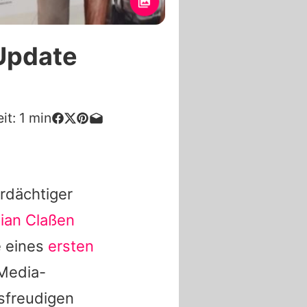
Update
it:
1
min
rdächtiger
lian Claßen
e eines
ersten
 Media-
gsfreudigen