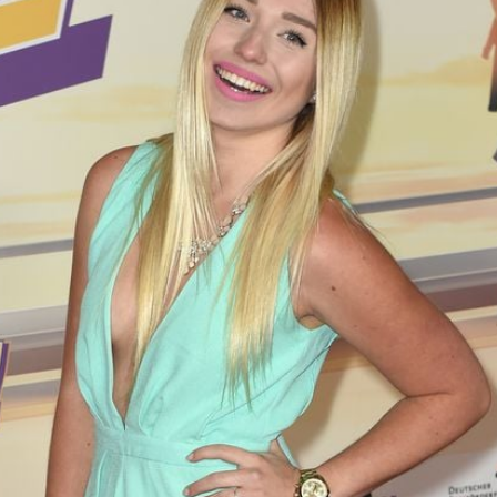
Filme & Serien
Lifestyle
Familie & Liebe
Promiflash Exklusiv
Alle Themen auf Promiflash
Jobs
App runterladen
Team
Redaktionelle Richtlinien
Impressum