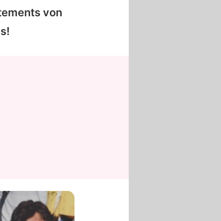
atements von
s!