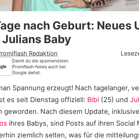
Datenschutzerklärung
Tage nach Geburt: Neues 
Nutzungsbedingungen
& Julians Baby
Utiq verwalten
romiflash Redaktion
Leseze
Damit du die spannendsten
Promiflash-News auch bei
Google siehst.
 man Spannung erzeugt! Nach tagelanger, ve
st es seit Dienstag offiziell:
Bibi
(25) und
Ju
ern geworden. Nach diesem Update, inklusiv
os
ihres Babys, sind Posts auf ihren Social
rhin ziemlich selten, was für die mitteilun