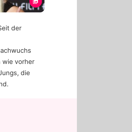
eit der
-Nachwuchs
 wie vorher
Jungs, die
nd.