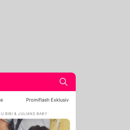
be
Promiflash Exklusiv
U BIBI & JULIANS BABY