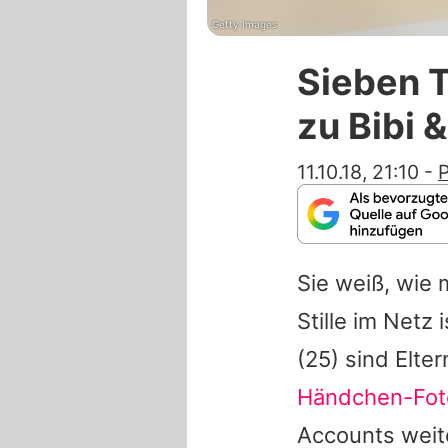
Getty Images
Sieben 
zu Bibi 
11.10.18, 21:10
-
P
Sie weiß, wie
Stille im Netz i
(25) sind Elt
Händchen-Fot
Accounts weite