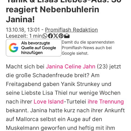
Alle Themen auf Promiflash
reagiert Nebenbuhlerin
Jobs
Janina!
App runterladen
13.10.18, 13:01
-
Promiflash Redaktion
Lesezeit:
1
min
Team
Damit du die spannendsten
Promiflash-News auch bei
Redaktionelle Richtlinien
Google siehst.
Macht sich bei
Janina Celine Jahn
(23) jetzt
Impressum
die große Schadenfreude breit? Am
Datenschutzerklärung
Freitagabend gaben
Yanik Strunkey
und
Nutzungsbedingungen
seine Liebste
Lisa Thiel
nur wenige Wochen
nach ihrer
Love Island
-Turtelei
ihre Trennung
Utiq verwalten
bekannt.
Janina
hatte kurz nach ihrer Ankunft
auf Mallorca selbst ein Auge auf den
Muskelmann geworfen und heftig mit ihm