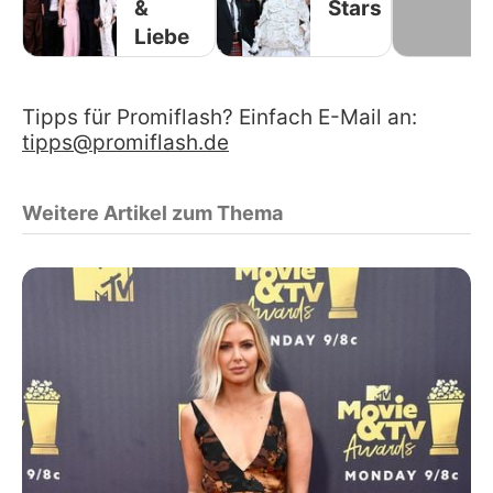
&
Stars
Liebe
Tipps für Promiflash? Einfach E-Mail an:
tipps@promiflash.de
Weitere Artikel zum Thema