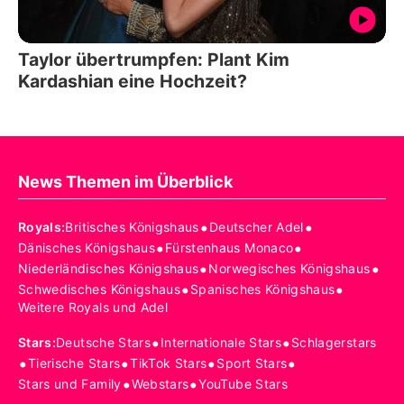
Taylor übertrumpfen: Plant Kim
Kardashian eine Hochzeit?
News Themen im Überblick
•
•
Royals
:
Britisches Königshaus
Deutscher Adel
•
•
Dänisches Königshaus
Fürstenhaus Monaco
•
•
Niederländisches Königshaus
Norwegisches Königshaus
•
•
Schwedisches Königshaus
Spanisches Königshaus
Weitere Royals und Adel
•
•
Stars
:
Deutsche Stars
Internationale Stars
Schlagerstars
•
•
•
•
Tierische Stars
TikTok Stars
Sport Stars
•
•
Stars und Family
Webstars
YouTube Stars