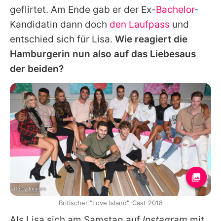
geflirtet. Am Ende gab er der Ex-
Bachelor
-
Kandidatin dann doch
den Laufpass
und
entschied sich für
Lisa
.
Wie reagiert die
Hamburgerin nun also auf das Liebesaus
der beiden?
Getty Images
Britischer "Love Island"-Cast 2018
Als
Lisa
sich am Samstag auf
Instagram
mit