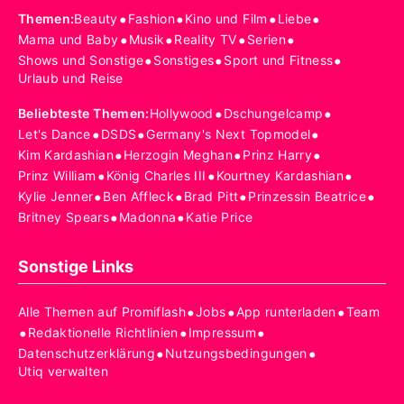
•
•
•
•
Themen
:
Beauty
Fashion
Kino und Film
Liebe
•
•
•
•
Mama und Baby
Musik
Reality TV
Serien
•
•
•
Shows und Sonstige
Sonstiges
Sport und Fitness
Urlaub und Reise
•
•
Beliebteste Themen
:
Hollywood
Dschungelcamp
•
•
•
Let's Dance
DSDS
Germany's Next Topmodel
•
•
•
Kim Kardashian
Herzogin Meghan
Prinz Harry
•
•
•
Prinz William
König Charles III
Kourtney Kardashian
•
•
•
•
Kylie Jenner
Ben Affleck
Brad Pitt
Prinzessin Beatrice
•
•
Britney Spears
Madonna
Katie Price
Sonstige Links
•
•
•
Alle Themen auf Promiflash
Jobs
App runterladen
Team
•
•
•
Redaktionelle Richtlinien
Impressum
•
•
Datenschutzerklärung
Nutzungsbedingungen
Utiq verwalten