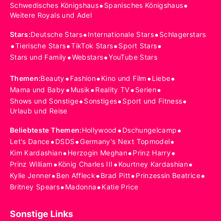
•
•
Schwedisches Königshaus
Spanisches Königshaus
Weitere Royals und Adel
•
•
Stars
:
Deutsche Stars
Internationale Stars
Schlagerstars
•
•
•
•
Tierische Stars
TikTok Stars
Sport Stars
•
•
Stars und Family
Webstars
YouTube Stars
•
•
•
•
Themen
:
Beauty
Fashion
Kino und Film
Liebe
•
•
•
•
Mama und Baby
Musik
Reality TV
Serien
•
•
•
Shows und Sonstige
Sonstiges
Sport und Fitness
Urlaub und Reise
•
•
Beliebteste Themen
:
Hollywood
Dschungelcamp
•
•
•
Let's Dance
DSDS
Germany's Next Topmodel
•
•
•
Kim Kardashian
Herzogin Meghan
Prinz Harry
•
•
•
Prinz William
König Charles III
Kourtney Kardashian
•
•
•
•
Kylie Jenner
Ben Affleck
Brad Pitt
Prinzessin Beatrice
•
•
Britney Spears
Madonna
Katie Price
Sonstige Links