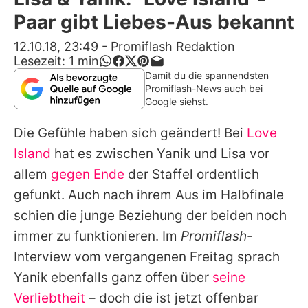
Alle Themen auf Promiflash
Paar gibt Liebes-Aus bekannt
Jobs
12.10.18, 23:49
-
Promiflash Redaktion
Lesezeit:
1
min
App runterladen
Damit du die spannendsten
Promiflash-News auch bei
Team
Google siehst.
Redaktionelle Richtlinien
Die Gefühle haben sich geändert! Bei
Love
Island
hat es zwischen
Yanik
und Lisa vor
Impressum
allem
gegen Ende
der Staffel ordentlich
Datenschutzerklärung
gefunkt. Auch nach ihrem Aus im Halbfinale
schien die junge Beziehung der beiden noch
Nutzungsbedingungen
immer zu funktionieren. Im
Promiflash
-
Utiq verwalten
Interview vom vergangenen Freitag sprach
Yanik
ebenfalls ganz offen über
seine
Verliebtheit
– doch die ist jetzt offenbar