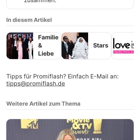
zusammen.
In diesem Artikel
Familie
&
Stars
Liebe
Tipps für Promiflash? Einfach E-Mail an:
tipps@promiflash.de
Weitere Artikel zum Thema