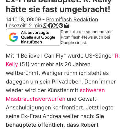
Alle Themen auf Promiflash
hätte sie fast umgebracht!
Jobs
14.10.18, 09:09
-
Promiflash Redaktion
Lesezeit:
2
min
App runterladen
Damit du die spannendsten
Promiflash-News auch bei
Team
Google siehst.
Redaktionelle Richtlinien
Mit "I Believe I Can Fly" wurde US-Sänger
R.
Kelly
(51) vor mehr als 20 Jahren
Impressum
weltberühmt. Weniger rühmlich steht es
Datenschutzerklärung
dagegen um sein Privatleben. Denn immer
wieder wird der Künstler mit
schweren
Nutzungsbedingungen
Missbrauchsvorwürfen
und Gewalt-
Utiq verwalten
Anschuldigungen konfrontiert. Jetzt legte
seine Ex-Frau
Andrea
weiter nach:
Sie
behauptete öffentlich, dass Robert