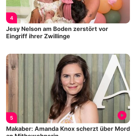
4
Jesy Nelson am Boden zerstört vor
Eingriff ihrer Zwillinge
5
Makaber: Amanda Knox scherzt über Mord