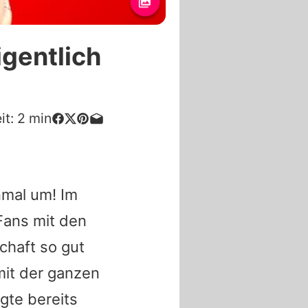
gentlich
it:
2
min
nmal um! Im
 Fans mit den
haft so gut
 mit der ganzen
gte bereits