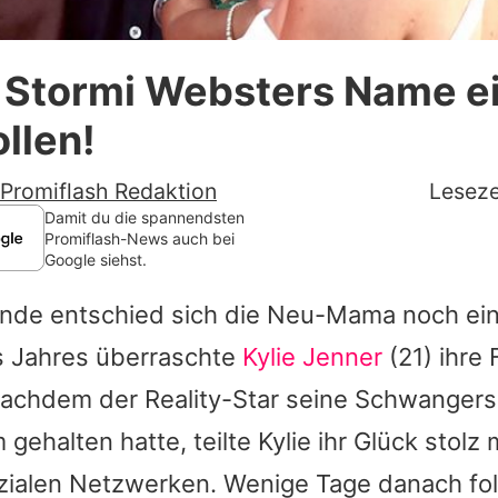
Datenschutzerklärung
 Stormi Websters Name ei
Nutzungsbedingungen
ollen!
Utiq verwalten
Promiflash Redaktion
Leseze
Damit du die spannendsten
Promiflash-News auch bei
Google siehst.
kunde entschied sich die Neu-Mama noch ei
s Jahres überraschte
Kylie Jenner
(21) ihre
chdem der Reality-Star seine Schwangersc
gehalten hatte, teilte Kylie ihr Glück stolz
ozialen Netzwerken. Wenige Tage danach fol