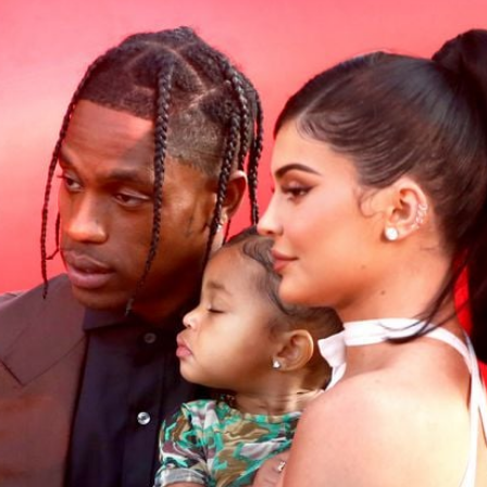
Filme & Serien
Lifestyle
Familie & Liebe
Promiflash Exklusiv
Alle Themen auf Promiflash
Jobs
App runterladen
Team
Redaktionelle Richtlinien
Impressum