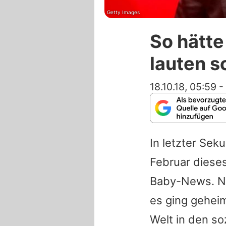
Getty Images
So hätte
lauten s
18.10.18, 05:59
-
In letzter Se
Februar diese
Baby-News. Na
es ging geheim 
Welt in den s