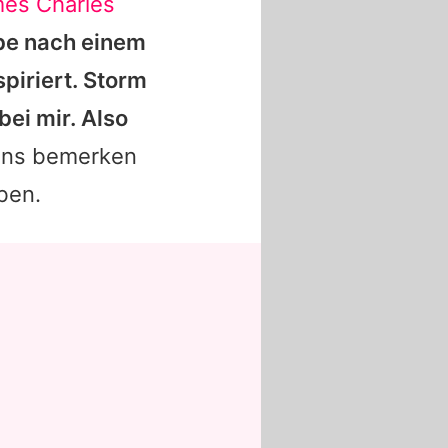
es Charles
be nach einem
piriert. Storm
bei mir. Also
ns bemerken
eben.