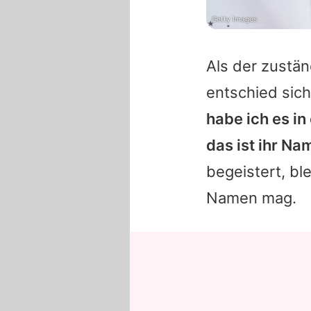
Getty Images
Als der zustän
entschied sic
habe ich es in
das ist ihr Na
begeistert, bl
Namen mag.