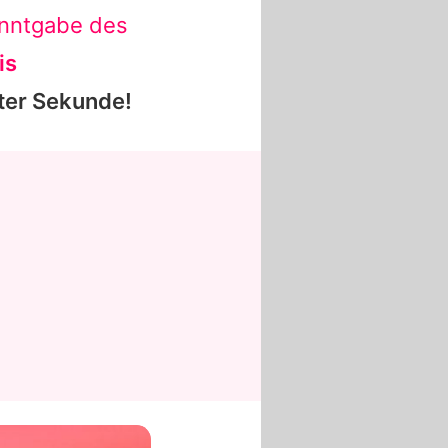
anntgabe des
is
zter Sekunde!