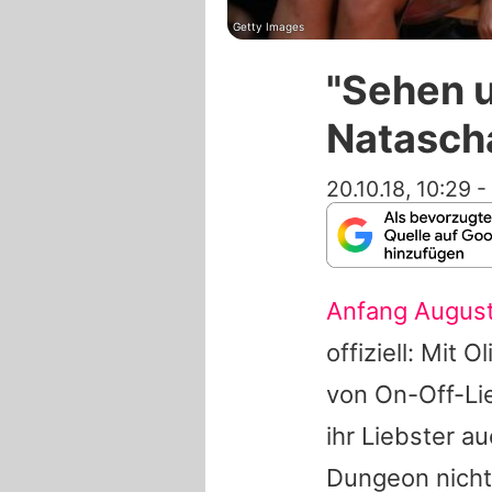
Getty Images
"Sehen u
Natascha
20.10.18, 10:29
-
Anfang Augus
offiziell: Mit
Ol
von On-Off-L
ihr Liebster a
Dungeon
nicht