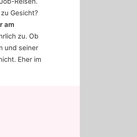
f Job-Reisen.
 zu Gesicht?
er am
rlich zu. Ob
m und seiner
nicht. Eher im