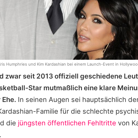
ris Humphries und Kim Kardashian bei einem Launch-Event in Hollywo
d zwar seit 2013 offiziell geschiedene Leu
asketball-Star mutmaßlich eine klare Mein
 Ehe.
In seinen Augen sei hauptsächlich de
Kardashian-Familie für die schlechte psych
d die
jüngsten öffentlichen Fehltritte
von K
.