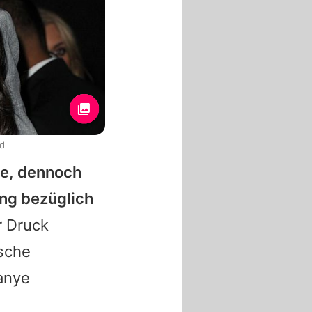
od
te, dennoch
ung bezüglich
r Druck
ische
anye