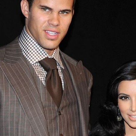
Filme & Serien
Lifestyle
Familie & Liebe
Promiflash Exklusiv
Alle Themen auf Promiflash
Jobs
App runterladen
Team
Redaktionelle Richtlinien
Impressum