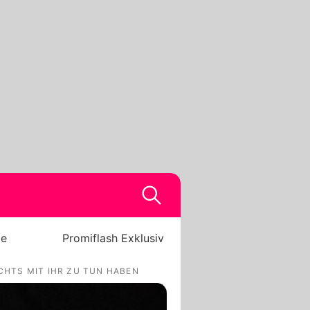
be
Promiflash Exklusiv
ICHTS MIT IHR ZU TUN HABEN