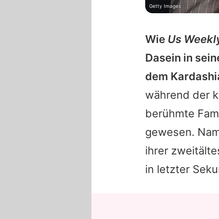
Getty Images
Wie
Us Weekl
Dasein in sein
dem Kardashia
während der k
berühmte Fami
gewesen. Nam
ihrer zweitält
in letzter Se