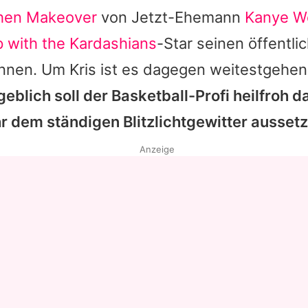
hen Makeover
von Jetzt-Ehemann
Kanye W
 with the Kardashians
-Star seinen öffentli
önnen. Um
Kris
ist es dagegen weitestgehend
eblich soll der Basketball-Profi heilfroh d
hr dem ständigen Blitzlichtgewitter ausset
Anzeige