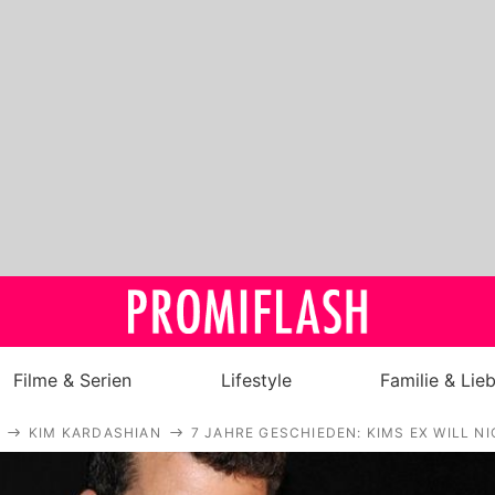
Filme & Serien
Lifestyle
Familie & Lie
KIM KARDASHIAN
7 JAHRE GESCHIEDEN: KIMS EX WILL N
Royals
Stars