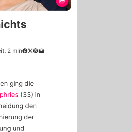
nichts
it:
2
min
ren ging die
phries
(33) in
cheidung den
enierung der
tung und