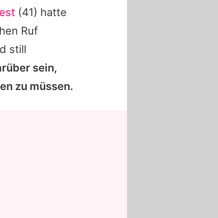
est
(41) hatte
chen Ruf
 still
arüber sein,
zen zu müssen.