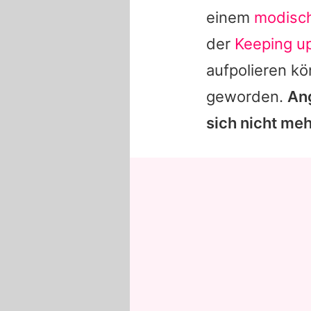
einem
modisc
der
Keeping up
aufpolieren k
geworden.
Ang
sich nicht me