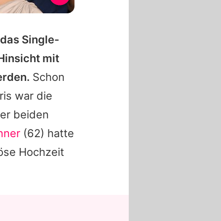
 das Single-
Hinsicht mit
erden.
Schon
ris
war die
der beiden
nner
(62) hatte
pöse Hochzeit