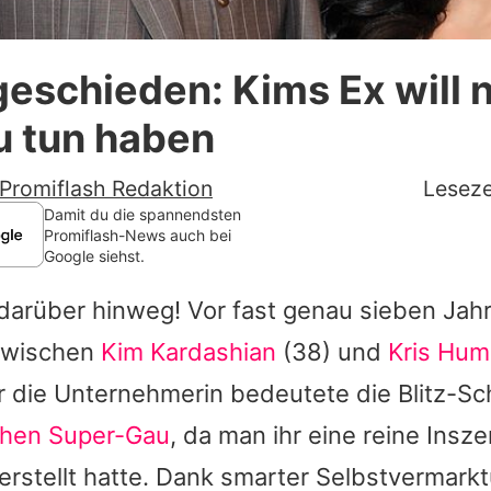
Datenschutzerklärung
geschieden: Kims Ex will 
Nutzungsbedingungen
zu tun haben
Utiq verwalten
Promiflash Redaktion
Leseze
Damit du die spannendsten
Promiflash-News auch bei
Google siehst.
iv darüber hinweg! Vor fast genau sieben Jah
zwischen
Kim Kardashian
(38) und
Kris Hum
ür die Unternehmerin bedeutete die Blitz-S
chen Super-Gau
, da man ihr eine reine Insz
erstellt hatte. Dank smarter Selbstvermark