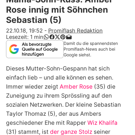
Alle Themen auf Promiflash
Rose innig mit Söhnchen
Jobs
Sebastian (5)
App runterladen
22.10.18, 19:52
-
Promiflash Redaktion
Lesezeit:
1
min
Team
Damit du die spannendsten
Promiflash-News auch bei
Redaktionelle Richtlinien
Google siehst.
Dieses Mutter-Sohn-Gespann hat sich
Impressum
einfach lieb – und alle können es sehen.
Datenschutzerklärung
Immer wieder zeigt
Amber Rose
(35) die
Nutzungsbedingungen
Zuneigung zu ihrem Sprössling auf den
sozialen Netzwerken. Der kleine
Sebastian
Utiq verwalten
Taylor Thomaz
(5), der aus Ambers
geschiedener Ehe mit Rapper
Wiz Khalifa
(31) stammt, ist
der ganze Stolz
seiner