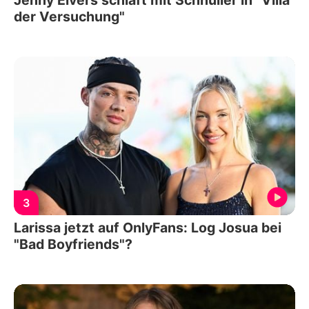
Jenny Elvers schläft mit Schnuller in "Villa
der Versuchung"
3
Larissa jetzt auf OnlyFans: Log Josua bei
"Bad Boyfriends"?