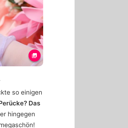
r
kte so einigen
 Perücke? Das
ger hingegen
t megaschön!