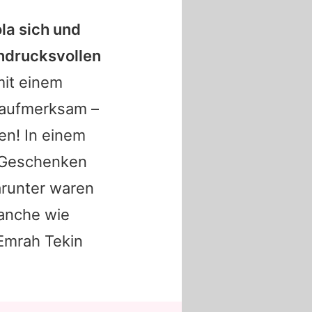
la
sich und
indrucksvollen
mit einem
 aufmerksam –
en! In einem
d Geschenken
arunter waren
ranche wie
Emrah Tekin