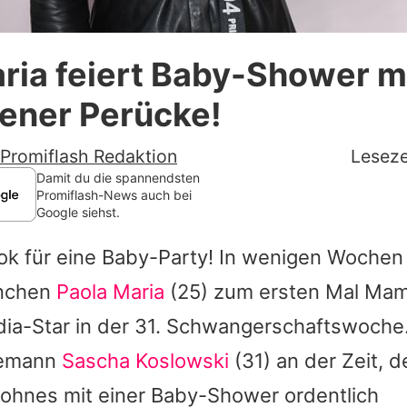
Datenschutzerklärung
ria feiert Baby-Shower m
Nutzungsbedingungen
ener Perücke!
Utiq verwalten
Promiflash Redaktion
Leseze
Damit du die spannendsten
Promiflash-News auch bei
Google siehst.
ok für eine Baby-Party! In wenigen Wochen
nchen
Paola Maria
(25) zum ersten Mal Mama
ia-Star in
der 31. Schwangerschaftswoche
hemann
Sascha Koslowski
(31) an der Zeit, d
Sohnes mit einer Baby-Shower ordentlich