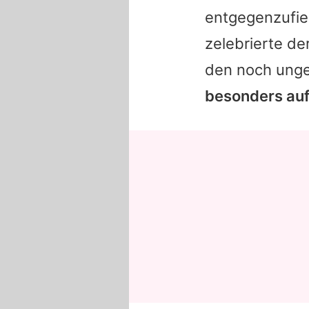
entgegenzufieb
zelebrierte d
den noch ung
besonders auff