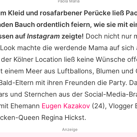
Paola Maria
m Kleid und rosafarbener Perücke ließ
Pao
en Bauch ordentlich feiern, wie sie mit e
sen auf
Instagram
zeigte!
Doch nicht nur 
 Look machte die werdende Mama auf sich
der Kölner Location ließ keine Wünsche off
it einem Meer aus Luftballons, Blumen un
ald-Eltern mit ihren Freunden die Party. D
tars und Sternchen aus der Social-Media-B
 mit Ehemann
Eugen Kazakov
(24), Vlogger
rücken-Queen
Regina Hickst
.
Anzeige