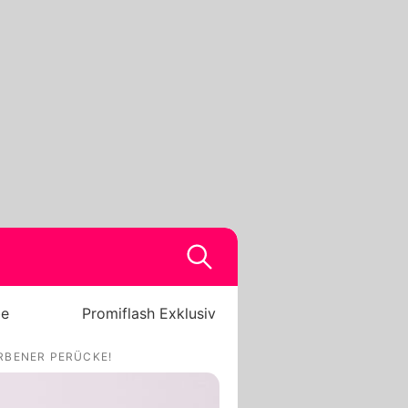
be
Promiflash Exklusiv
RBENER PERÜCKE!