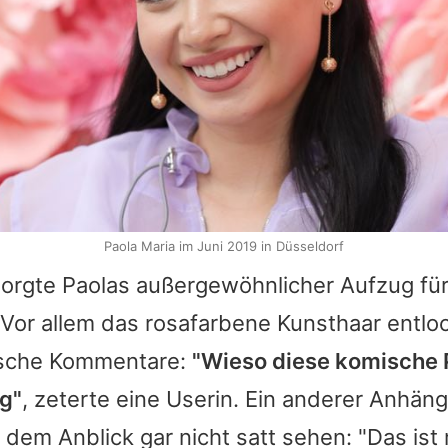
Paola Maria im Juni 2019 in Düsseldorf
sorgte
Paolas
außergewöhnlicher Aufzug fü
Vor allem das rosafarbene Kunsthaar entloc
tische Kommentare:
"Wieso diese komische
ig"
, zeterte eine Userin. Ein anderer Anhän
 dem Anblick gar nicht satt sehen: "Das is