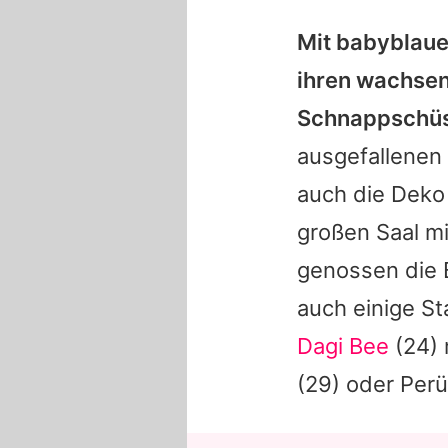
Mit babyblaue
ihren wachsend
Schnappschüs
ausgefallenen
auch die Deko 
großen Saal m
genossen die B
auch einige S
Dagi Bee
(24)
(29) oder Pe