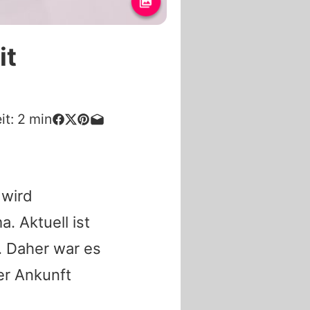
it
it:
2
min
 wird
. Aktuell ist
. Daher war es
er Ankunft