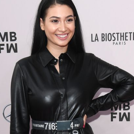
Filme & Serien
Lifestyle
Familie & Liebe
Promiflash Exklusiv
Alle Themen auf Promiflash
Jobs
App runterladen
Team
Redaktionelle Richtlinien
Impressum