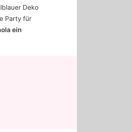
llblauer Deko
 Party für
aola
ein