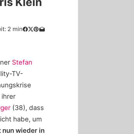
is Klein
it:
2
min
tner
Stefan
lity-TV-
hungskrise
 ihrer
rger
(38), dass
icht habe, um
st nun wieder in