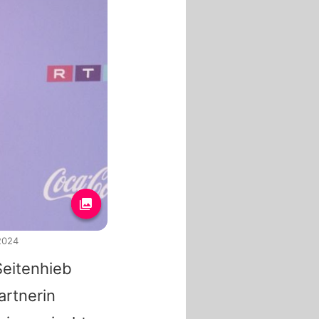
2024
Seitenhieb
rtnerin