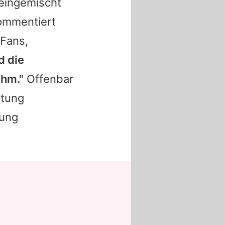
 eingemischt
ommentiert
 Fans,
d die
uhm."
Offenbar
htung
hung