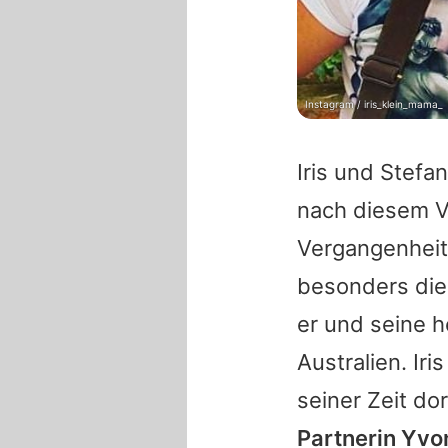
Instagram / iris_klein_mama_
Iris
und
Stefan
nach diesem Vo
Vergangenheit
besonders di
er und seine h
Australien.
Iris
seiner Zeit do
Partnerin
Yvo