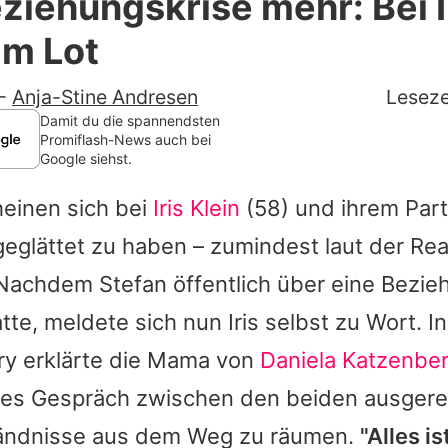
ziehungskrise mehr: Bei Ir
Filme & Serien
 im Lot
Lifestyle
-
Anja-Stine Andresen
Leseze
Familie & Liebe
Damit du die spannendsten
Promiflash-News auch bei
Google siehst.
Promiflash Exklusiv
einen sich bei
Iris Klein
(58) und ihrem Par
Alle Themen auf Promiflash
eglättet zu haben – zumindest laut der Rea
Jobs
. Nachdem
Stefan
öffentlich über eine Bezie
App runterladen
tte, meldete sich nun
Iris
selbst zu Wort. In
Team
ry erklärte die Mama von
Daniela Katzenbe
ches Gespräch zwischen den beiden ausgere
Redaktionelle Richtlinien
tändnisse aus dem Weg zu räumen.
"Alles i
Impressum