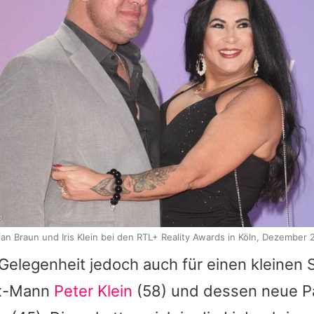
e
fan Braun und Iris Klein bei den RTL+ Reality Awards in Köln, Dezember 
Gelegenheit jedoch auch für einen kleinen 
Ex-Mann
Peter Klein
(58) und dessen neue Pa