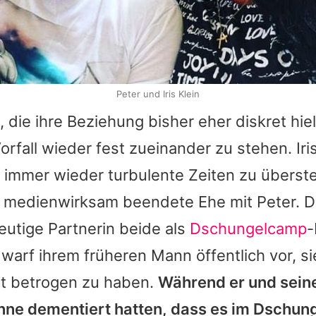
Peter und Iris Klein
, die ihre Beziehung bisher eher diskret hie
rfall wieder fest zueinander zu stehen.
Iri
 immer wieder turbulente Zeiten zu überst
e medienwirksam beendete Ehe mit
Peter
. 
eutige Partnerin beide als
Dschungelcamp
-
warf ihrem früheren Mann öffentlich vor, s
rt betrogen zu haben.
Während er und sein
nne
dementiert hatten, dass es im
Dschun