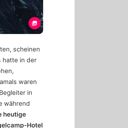
lten, scheinen
s
hatte in der
ehen,
Damals waren
Begleiter in
ie während
e heutige
gelcamp
-Hotel