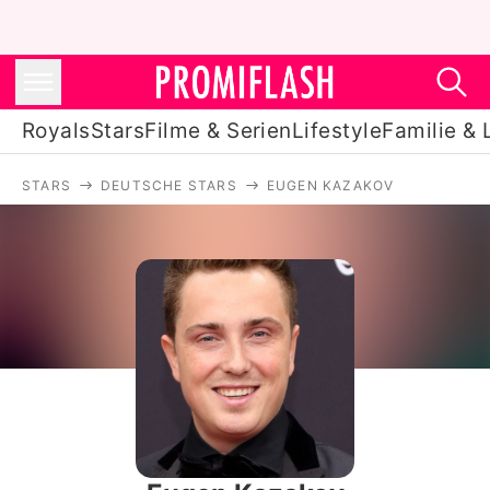
Royals
Stars
Filme & Serien
Lifestyle
Familie & 
STARS
DEUTSCHE STARS
EUGEN KAZAKOV
Royals
Stars
Filme & Serien
Lifestyle
Familie & Liebe
Promiflash Exklusiv