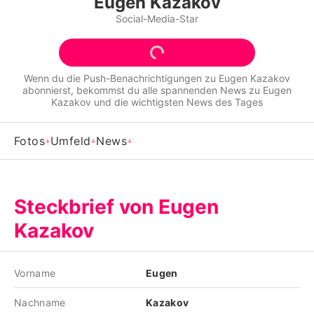
Eugen Kazakov
Alle Themen auf Promiflash
Social-Media-Star
Jobs
App runterladen
Wenn du die Push-Benachrichtigungen zu
Eugen Kazakov
abonnierst, bekommst du alle spannenden News zu
Eugen
Team
Kazakov
und die wichtigsten News des Tages
Redaktionelle Richtlinien
Fotos
Umfeld
News
Impressum
Datenschutzerklärung
Steckbrief von Eugen
Nutzungsbedingungen
Kazakov
Utiq verwalten
Vorname
Eugen
Nachname
Kazakov