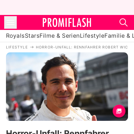
Royals
Stars
Filme & Serien
Lifestyle
Familie & 
LIFESTYLE
HORROR-UNFALL: RENNFAHRER ROBERT WICKEN
Royals
Stars
Filme & Serien
Lifestyle
Familie & Liebe
Promiflash Exklusiv
Horror-Unfall: Rennfahrer