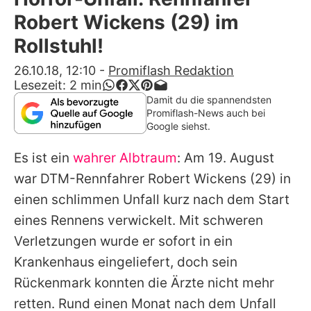
Alle Themen auf Promiflash
Robert Wickens (29) im
Jobs
Rollstuhl!
App runterladen
26.10.18, 12:10
-
Promiflash Redaktion
Lesezeit:
2
min
Team
Damit du die spannendsten
Promiflash-News auch bei
Redaktionelle Richtlinien
Google siehst.
Es ist ein
wahrer Albtraum
: Am 19. August
Impressum
war DTM-Rennfahrer
Robert Wickens
(29) in
Datenschutzerklärung
einen schlimmen Unfall kurz nach dem Start
Nutzungsbedingungen
eines Rennens verwickelt. Mit schweren
Verletzungen wurde er sofort in ein
Utiq verwalten
Krankenhaus eingeliefert, doch sein
Rückenmark konnten die Ärzte nicht mehr
retten. Rund einen Monat nach dem Unfall