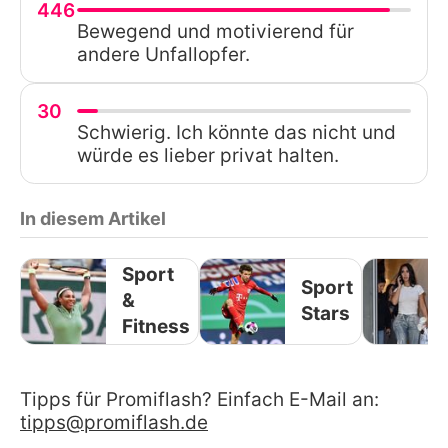
446
Bewegend und motivierend für
andere Unfallopfer.
30
Schwierig. Ich könnte das nicht und
würde es lieber privat halten.
In diesem Artikel
Sport
Sport
&
Stars
Fitness
Tipps für Promiflash? Einfach E-Mail an:
tipps@promiflash.de