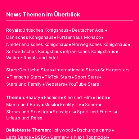
News Themen im Überblick
•
•
Royals
:
Britisches Königshaus
Deutscher Adel
•
•
Dänisches Königshaus
Fürstenhaus Monaco
•
•
Niederländisches Königshaus
Norwegisches Königshaus
•
•
Schwedisches Königshaus
Spanisches Königshaus
Weitere Royals und Adel
•
•
Stars
:
Deutsche Stars
Internationale Stars
Schlagerstars
•
•
•
•
Tierische Stars
TikTok Stars
Sport Stars
•
•
Stars und Family
Webstars
YouTube Stars
•
•
•
•
Themen
:
Beauty
Fashion
Kino und Film
Liebe
•
•
•
•
Mama und Baby
Musik
Reality TV
Serien
•
•
•
Shows und Sonstige
Sonstiges
Sport und Fitness
Urlaub und Reise
•
•
Beliebteste Themen
:
Hollywood
Dschungelcamp
•
•
•
Let's Dance
DSDS
Germany's Next Topmodel