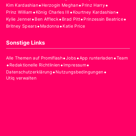
•
•
•
Kim Kardashian
Herzogin Meghan
Prinz Harry
•
•
•
Prinz William
König Charles III
Kourtney Kardashian
•
•
•
•
Kylie Jenner
Ben Affleck
Brad Pitt
Prinzessin Beatrice
•
•
Britney Spears
Madonna
Katie Price
Sonstige Links
•
•
•
Alle Themen auf Promiflash
Jobs
App runterladen
Team
•
•
•
Redaktionelle Richtlinien
Impressum
•
•
Datenschutzerklärung
Nutzungsbedingungen
Utiq verwalten