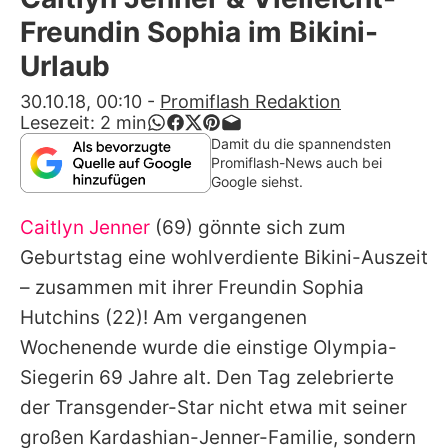
Alle Themen auf Promiflash
Freundin Sophia im Bikini-
Jobs
Urlaub
App runterladen
30.10.18, 00:10
-
Promiflash Redaktion
Lesezeit:
2
min
Team
Damit du die spannendsten
Promiflash-News auch bei
Redaktionelle Richtlinien
Google siehst.
Caitlyn Jenner
(69) gönnte sich zum
Impressum
Geburtstag eine wohlverdiente Bikini-Auszeit
Datenschutzerklärung
– zusammen mit ihrer Freundin
Sophia
Nutzungsbedingungen
Hutchins
(22)! Am vergangenen
Wochenende wurde die einstige Olympia-
Utiq verwalten
Siegerin 69 Jahre alt. Den Tag zelebrierte
der Transgender-Star nicht etwa mit seiner
großen Kardashian-Jenner-Familie, sondern