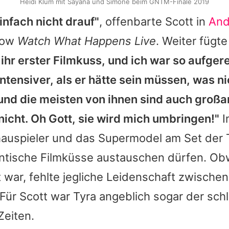
Heidi Klum mit Sayana und Simone beim GNTM-Finale 2019
einfach nicht drauf"
, offenbarte
Scott
in
And
how
Watch What Happens Live
. Weiter fügte
ihr erster Filmkuss, und ich war so aufger
intensiver, als er hätte sein müssen, was n
und die meisten von ihnen sind auch großar
nicht. Oh Gott, sie wird mich umbringen!"
I
hauspieler und das Supermodel am Set der 
mantische Filmküsse austauschen dürfen. O
t war, fehlte jegliche Leidenschaft zwischen
 Für
Scott
war
Tyra
angeblich sogar der sch
Zeiten.