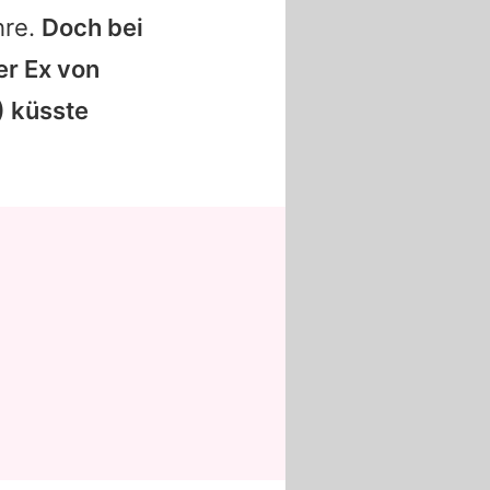
hre.
Doch bei
er Ex von
 küsste