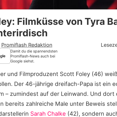
Datenschutzerklärung
ley: Filmküsse von Tyra B
Nutzungsbedingungen
terirdisch
Utiq verwalten
-
Promiflash Redaktion
Leseze
Damit du die spannendsten
Promiflash-News auch bei
Google siehst.
er und Filmproduzent
Scott Foley
(46) weiß
len. Der 46-jährige dreifach-Papa ist ein e
 – zumindest auf der Leinwand. Und dort d
n bereits zahlreiche Male unter Beweis stel
arstellerin
Sarah Chalke
(42), sondern au