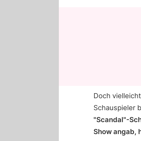
Doch vielleich
Schauspieler 
"Scandal"-Sch
Show angab, h