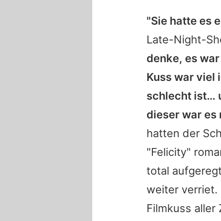
"Sie hatte es 
Late-Night-S
denke, es war 
Kuss war viel 
schlecht ist… 
dieser war es 
hatten der Sc
"Felicity" ro
total aufgereg
weiter verriet.
Filmkuss aller 