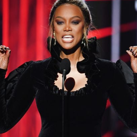
Filme & Serien
Lifestyle
Familie & Liebe
Promiflash Exklusiv
Alle Themen auf Promiflash
Jobs
App runterladen
Team
Redaktionelle Richtlinien
Impressum