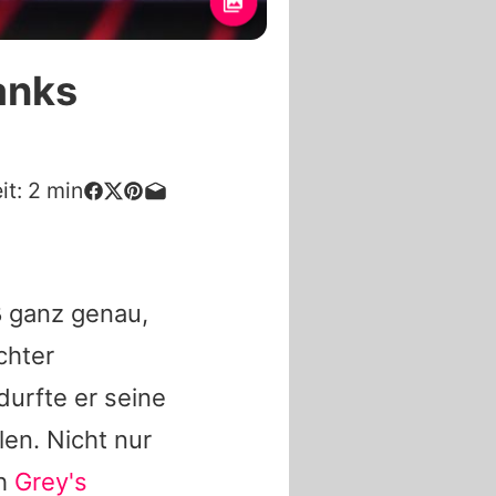
anks
it:
2
min
 ganz genau,
chter
urfte er seine
len. Nicht nur
ch
Grey's