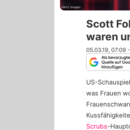
Getty Images
Scott Fo
waren un
05.03.19, 07:09
US-Schauspiel
was Frauen wol
Frauenschwarm
Kussfähigkeite
Scrubs
-Hauptd