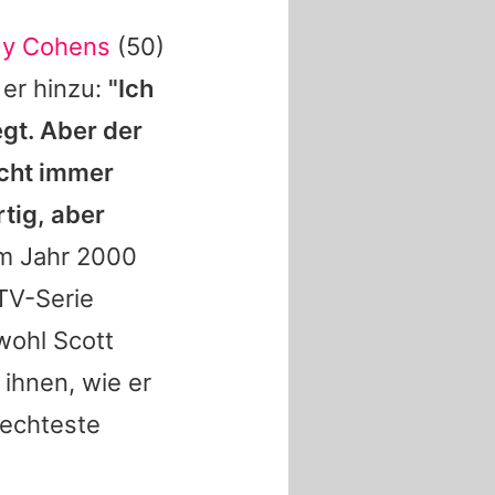
y Cohens
(50)
 er hinzu:
"Ich
egt. Aber der
icht immer
tig, aber
m Jahr 2000
TV-Serie
bwohl
Scott
 ihnen, wie er
lechteste