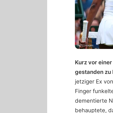
Getty Images
Kurz vor einer
gestanden zu 
jetziger Ex vo
Finger funkelt
dementierte
N
behauptete, da