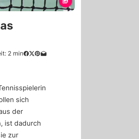
las
it:
2
min
Tennisspielerin
llen sich
 aus der
, ist dadurch
ie zur