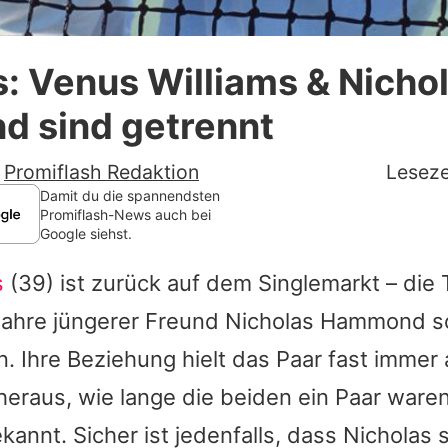
Datenschutzerklärung
s: Venus Williams & Nicho
Nutzungsbedingungen
 sind getrennt
Utiq verwalten
-
Promiflash Redaktion
Leseze
Damit du die spannendsten
Promiflash-News auch bei
Google siehst.
s
(39) ist zurück auf dem Singlemarkt – die 
Jahre jüngerer Freund
Nicholas Hammond
so
. Ihre Beziehung hielt das Paar fast immer
 heraus, wie lange die beiden ein Paar waren
kannt. Sicher ist jedenfalls, dass
Nicholas
s