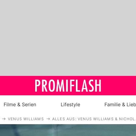
Filme & Serien
Lifestyle
Familie & Lie
VENUS WILLIAMS
ALLES AUS: VENUS WILLIAMS & NICH
Royals
Stars