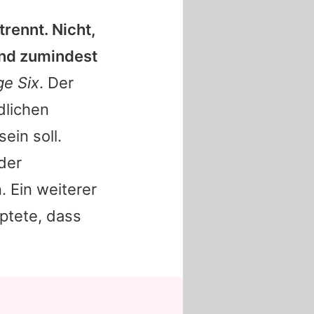
trennt. Nicht,
sind zumindest
ge Six
. Der
dlichen
ein soll.
der
 Ein weiterer
ptete, dass