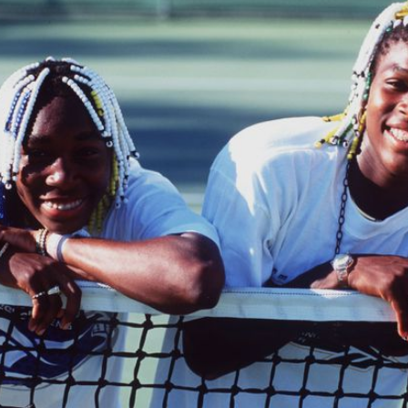
Filme & Serien
Lifestyle
Familie & Liebe
Promiflash Exklusiv
Alle Themen auf Promiflash
Jobs
App runterladen
Team
Redaktionelle Richtlinien
Impressum