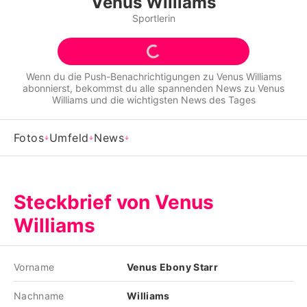
Venus Williams
Alle Themen auf Promiflash
Sportlerin
Jobs
App runterladen
Wenn du die Push-Benachrichtigungen zu
Venus Williams
abonnierst, bekommst du alle spannenden News zu
Venus
Team
Williams
und die wichtigsten News des Tages
Redaktionelle Richtlinien
Fotos
Umfeld
News
Impressum
Datenschutzerklärung
Steckbrief von Venus
Nutzungsbedingungen
Williams
Utiq verwalten
Vorname
Venus Ebony Starr
Nachname
Williams