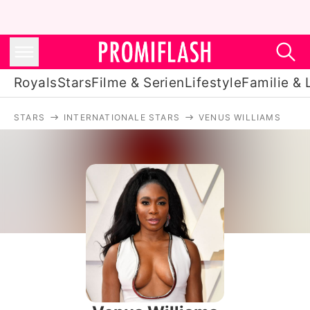
Royals
Stars
Filme & Serien
Lifestyle
Familie & 
STARS
INTERNATIONALE STARS
VENUS WILLIAMS
Royals
Stars
Filme & Serien
Lifestyle
Familie & Liebe
Promiflash Exklusiv