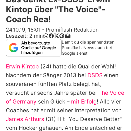
Alle Themen auf Promiflash
Kintop über "The Voice"-
Jobs
Coach Rea!
App runterladen
24.10.19, 15:01
-
Promiflash Redaktion
Lesezeit:
2
min
Team
Damit du die spannendsten
Promiflash-News auch bei
Redaktionelle Richtlinien
Google siehst.
Erwin Kintop
(24) hatte die Qual der Wahl!
Impressum
Nachdem der Sänger 2013 bei
DSDS
einen
Datenschutzerklärung
souveränen fünften Platz belegt hat,
Nutzungsbedingungen
versucht er sechs Jahre später bei
The Voice
of Germany
sein Glück –
mit Erfolg
! Alle vier
Utiq verwalten
Coaches hat er mit seiner Interpretation von
James Arthurs
(31) Hit "You Deserve Better"
vom Hocker gehauen. Am Ende entschied er