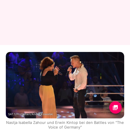
SAT.1/ProSieben/André Kowalski
Nastja Isabella Zahour und Erwin Kintop bei den Battles von "The
Voice of Germany"