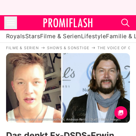
Royals
Stars
Filme & Serien
Lifestyle
Familie & 
FILME & SERIEN
SHOWS & SONSTIGE
THE VOICE OF GE
Royals
Stars
Filme & Serien
Lifestyle
Familie & Liebe
Promiflash Exklusiv
Collage: Instagram / erwinkintopofficial, Andreas Rentz / Staff / Getty Images
Das denkt Ex-DSDS-Erwin