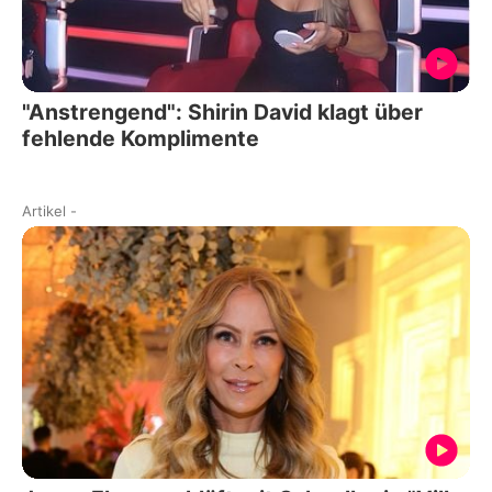
"Anstrengend": Shirin David klagt über
fehlende Komplimente
Artikel
-