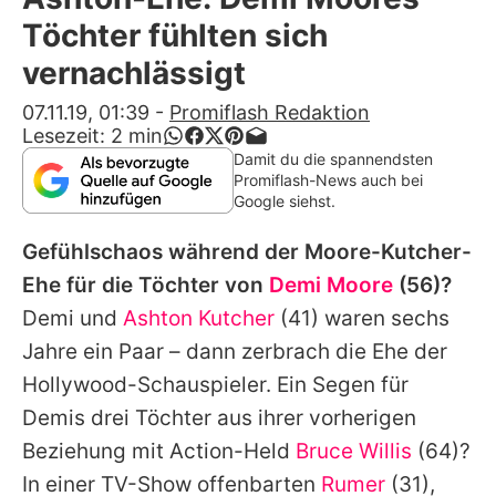
Alle Themen auf Promiflash
Töchter fühlten sich
Jobs
vernachlässigt
App runterladen
07.11.19, 01:39
-
Promiflash Redaktion
Lesezeit:
2
min
Team
Damit du die spannendsten
Promiflash-News auch bei
Redaktionelle Richtlinien
Google siehst.
Gefühlschaos während der Moore-Kutcher-
Impressum
Ehe für die Töchter von
Demi Moore
(56)?
Datenschutzerklärung
Demi und
Ashton Kutcher
(41) waren sechs
Nutzungsbedingungen
Jahre ein Paar – dann zerbrach die Ehe der
Hollywood-Schauspieler. Ein Segen für
Utiq verwalten
Demis
drei Töchter aus ihrer vorherigen
Beziehung mit Action-Held
Bruce Willis
(64)?
In einer TV-Show offenbarten
Rumer
(31),