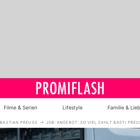
Filme & Serien
Lifestyle
Familie & Lie
BASTIAN PREUSS
JOB-ANGEBOT: SO VIEL ZAHLT BASTI PREU
Royals
Stars