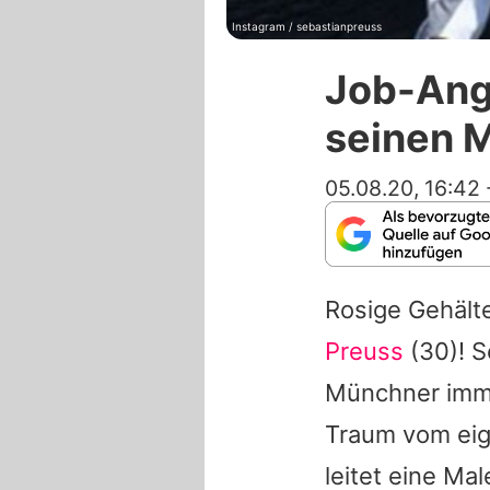
Instagram / sebastianpreuss
Job-Ange
seinen M
05.08.20, 16:42
Rosige Gehälte
Preuss
(30)! S
Münchner imme
Traum vom eig
leitet eine Ma