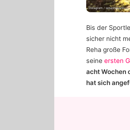
Instagram / sebastianpreuss
Bis der Sportl
sicher nicht m
Reha große For
seine
ersten 
acht Wochen o
hat sich angef