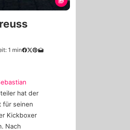
Preuss
it:
1
min
ebastian
eiler hat der
 für seinen
er Kickboxer
ch. Nach