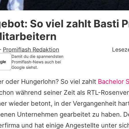
Datenschutzerklärung
bot: So viel zahlt Basti 
Nutzungsbedingungen
itarbeitern
Utiq verwalten
-
Promiflash Redaktion
Leseze
Damit du die spannendsten
Promiflash-News auch bei
Google siehst.
r oder Hungerlohn? So viel zahlt
Bachelor
S
chon während seiner Zeit als RTL-Rosenvert
r wieder betont, in der Vergangenheit hart
enen Unternehmen gearbeitet zu haben. D
lerfirma und hat einige Angestellte unter si