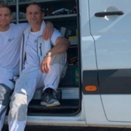
Filme & Serien
Lifestyle
Familie & Liebe
Promiflash Exklusiv
Alle Themen auf Promiflash
Jobs
App runterladen
Team
Redaktionelle Richtlinien
Impressum