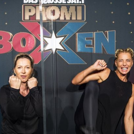
Filme & Serien
Lifestyle
Familie & Liebe
Promiflash Exklusiv
Alle Themen auf Promiflash
Jobs
App runterladen
Team
Redaktionelle Richtlinien
Impressum