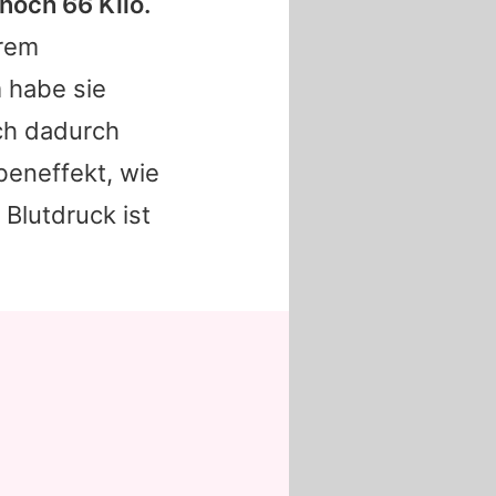
noch 66 Kilo.
hrem
 habe sie
ich dadurch
beneffekt, wie
 Blutdruck ist