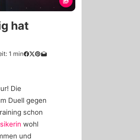
g hat
it:
1
min
ur! Die
im Duell gegen
raining schon
sikerin
wohl
ommen und