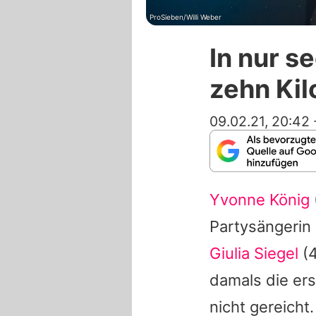
ProSieben/Willi Weber
In nur s
zehn Ki
09.02.21, 20:42
Yvonne König
Partysängerin 
Giulia Siegel
(4
damals die er
nicht gereicht