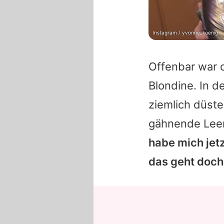
Instagram / yvonne_koenig
Offenbar war 
Blondine. In d
ziemlich düste
gähnende Leer
habe mich jet
das geht doch 