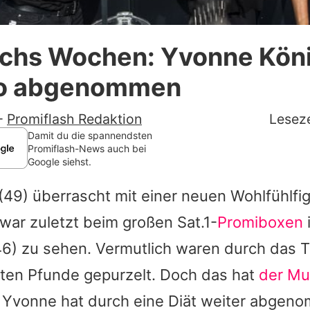
Datenschutzerklärung
echs Wochen: Yvonne Köni
Nutzungsbedingungen
lo abgenommen
Utiq verwalten
-
Promiflash Redaktion
Leseze
Damit du die spannendsten
Promiflash-News auch bei
Google siehst.
(49) überrascht mit einer neuen Wohlfühlfig
war zuletzt beim großen Sat.1-
Promiboxen
6) zu sehen. Vermutlich waren durch das T
sten Pfunde gepurzelt. Doch das hat
der Mu
.
Yvonne
hat durch eine Diät weiter abgen