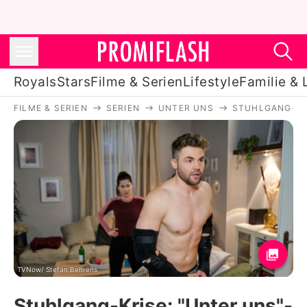
Royals
Stars
Filme & Serien
Lifestyle
Familie & 
FILME & SERIEN
SERIEN
UNTER UNS
STUHLGANG-KRI
Royals
Stars
Filme & Serien
Lifestyle
Familie & Liebe
Promiflash Exklusiv
TVNow/ Stefan Behrens
Stuhlgang-Krise: "Unter uns"-