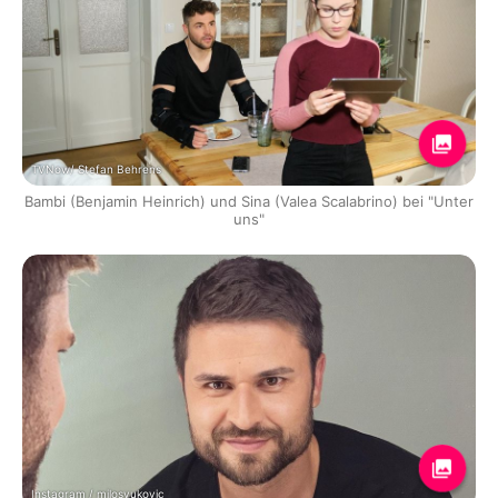
TVNow/ Stefan Behrens
Bambi (Benjamin Heinrich) und Sina (Valea Scalabrino) bei "Unter
uns"
Instagram / milosvukovic