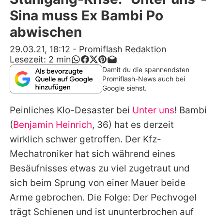
Alle Themen auf Promiflash
Sina muss Ex Bambi Po
Jobs
abwischen
App runterladen
29.03.21, 18:12
-
Promiflash Redaktion
Lesezeit:
2
min
Team
Damit du die spannendsten
Promiflash-News auch bei
Redaktionelle Richtlinien
Google siehst.
Peinliches Klo-Desaster bei
Unter uns
! Bambi
Impressum
(
Benjamin Heinrich
, 36) hat es derzeit
Datenschutzerklärung
wirklich schwer getroffen. Der Kfz-
Nutzungsbedingungen
Mechatroniker hat sich während eines
Besäufnisses etwas zu viel zugetraut und
Utiq verwalten
sich beim Sprung von einer Mauer beide
Arme gebrochen. Die Folge: Der Pechvogel
trägt Schienen und ist ununterbrochen auf