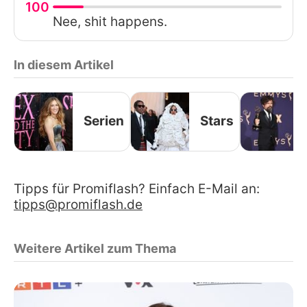
100
Nee, shit happens.
In diesem Artikel
Serien
Stars
Tipps für Promiflash? Einfach E-Mail an:
tipps@promiflash.de
Weitere Artikel zum Thema